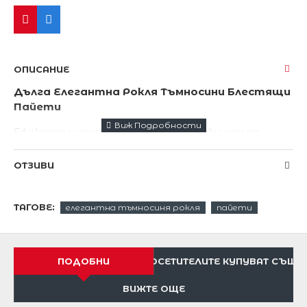
ОПИСАНИЕ
Дълга Елегантна Рокля Тъмносини Блестящи
Пайети
Ефектна и изискана тъмносиня официална
дълга рокля.
ОТЗИВИ
Цялостна подплата.
Блестящи декорации от пайети.
ТАГОВЕ:
елегантна тъмносиня рокля
пайети
Семпла ,модерна и изискана рокля.
Изработена от тюл-мрежа.
ПОДОБНИ
ПОСЕТИТЕЛИТЕ КУПУВАТ СЪЩО
Има цялостна подплата
ВИЖТЕ ОЩЕ
Пришитите твърди чашки на бюста