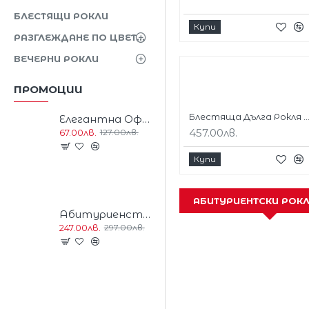
БЛЕСТЯЩИ РОКЛИ
Купи
РАЗГЛЕЖДАНЕ ПО ЦВЕТОВЕ
ВЕЧЕРНИ РОКЛИ
ПРОМОЦИИ
Блестяща Дълга Рокля Плисе Гол Гръб 
Елегантна Официална Тъмносиня Рокля Кристали
457.00лв.
67.00лв.
127.00лв.
Купи
АБИТУРИЕНТСКИ РОКЛ
Абитуриенстка Дълга Блестяща Рокля Цвят Шампанско
247.00лв.
297.00лв.