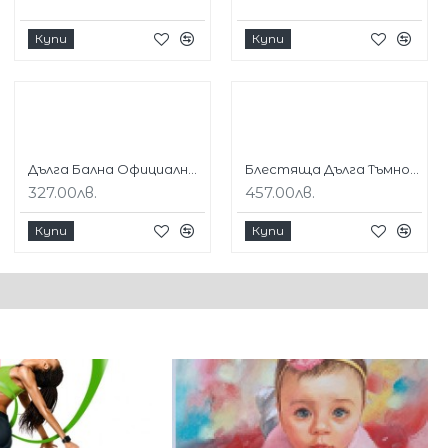
Купи
Купи
Дълга Бална Официална Червена Рокля Сатен
Блестяща Дълга Тъмнозелена Рокля Плисе Гол Гръб
327.00лв.
457.00лв.
Купи
Купи