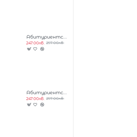
Абитуриентска Дълга Бална Рокля Златно и Черно
247.00лв.
297.00лв.
Абитуриентска Дълга Блестяща Лилава Рокля Шифон Пайети
247.00лв.
297.00лв.