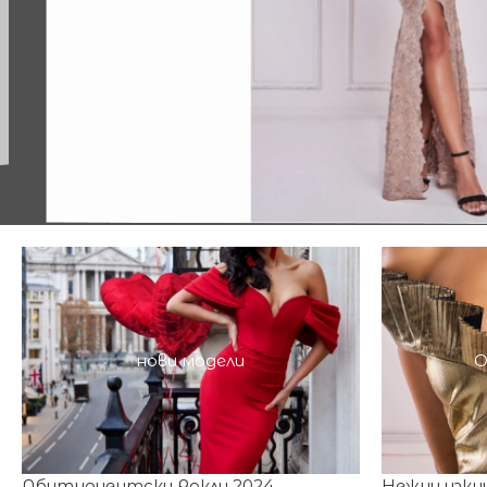
нови модели
О
Абитуриентски Рокли 2024
Нежни изку