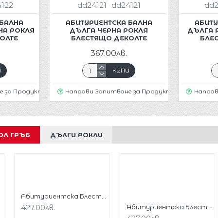
4122
dd24121
dd24121
dd2
 БАЛНА
АБИТУРИЕНТСКА БАЛНА
АБИТУ
НА РОКЛЯ
ДЪЛГА ЧЕРНА РОКЛЯ
ДЪЛГА 
ОЛТЕ
БЛЕСТЯЩО ДЕКОЛТЕ
БЛЕ
367.00лв.
И
КУПИ
е за Продукт
Направи Запитване за Продукт
Направ
ОЛ ГРЪБ
ДЪЛГИ РОКЛИ
 Гръб
Абитуриентска Блестяща Рокля Бордо Гол Гръб
427.00лв.
Абитуриентска Блестяща Сребриста Рокля Гол Гръб