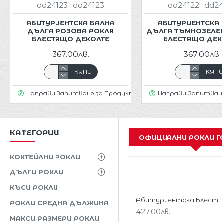
dd24123
dd24123
dd24122
dd2
АБИТУРИЕНТСКА БАЛНА
АБИТУРИЕНТСКА
ДЪЛГА РОЗОВА РОКЛЯ
ДЪЛГА ТЪМНОЗЕЛЕ
БЛЕСТЯЩО ДЕКОЛТЕ
БЛЕСТЯЩО ДЕК
367.00лв.
367.00лв.
КУПИ
КУП
Направи Запитване за Продукт
Направи Запитван
КАТЕГОРИИ
ОФИЦИАЛНИ РОКЛИ Г
КОКТЕЙЛНИ РОКЛИ
ДЪЛГИ РОКЛИ
КЪСИ РОКЛИ
Абитуриентска Блестяща Златна Рокля Гол
РОКЛИ СРЕДНА ДЪЛЖИНА
427.00лв.
МАКСИ РАЗМЕРИ РОКЛИ