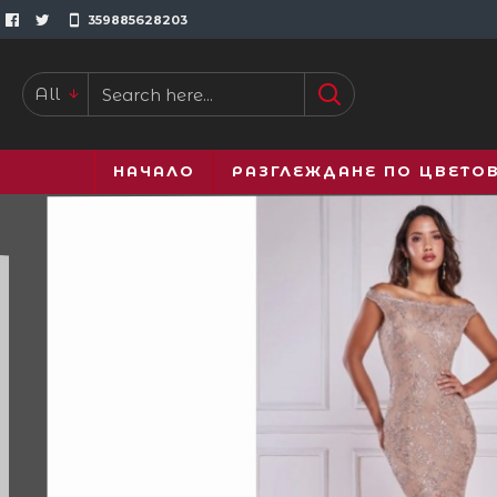
359885628203
All
НАЧАЛО
РАЗГЛЕЖДАНЕ ПО ЦВЕТО