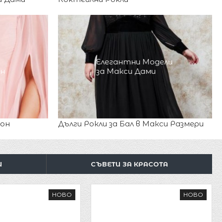
Елегантни Модели
он
за Макси Дами
фон
Дълги Рокли за Бал в Макси Размери
И
СЪВЕТИ ЗА КРАСОТА
НОВО
НОВО