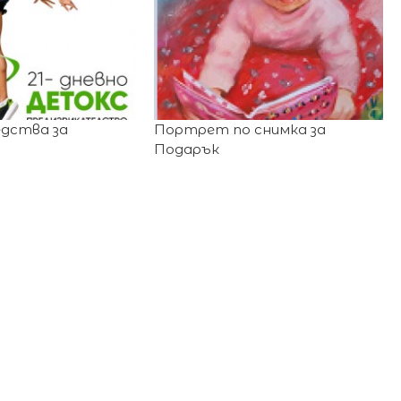
едства за
Портрет по снимка за
Подарък