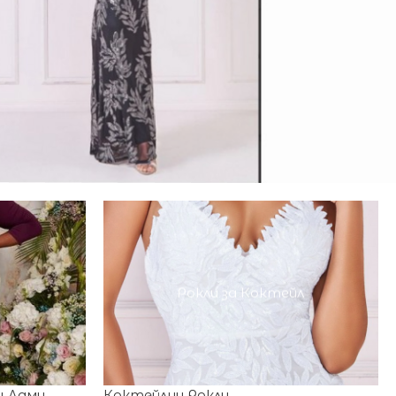
Рокли за Коктейл
и Дами
Коктейлни Рокли