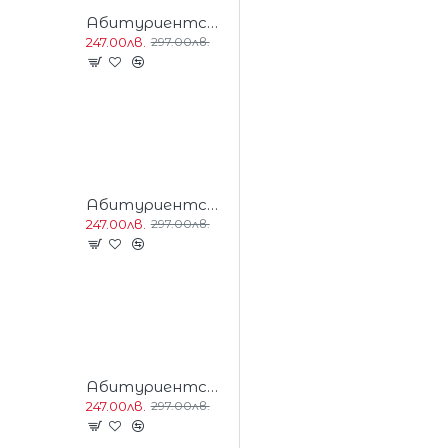
Абитуриентска Бална Дълга Блестяща Рокля Цвят Мента
247.00лв.
297.00лв.
Абитуриентска Бална Дълга Блестяща Рокля Цвят Светлорозов
247.00лв.
297.00лв.
Абитуриентска Бална Дълга Блестяща Рокля Цвят Светлосин
247.00лв.
297.00лв.