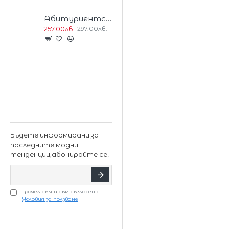
Абитуриентска Дълга Блестяща Рокля Цвят Светлорозов 2
257.00лв.
297.00лв.
Бъдете информирани за
последните модни
тенденции,абонирайте се!
Прочел съм и съм съгласен с
Условия за ползване