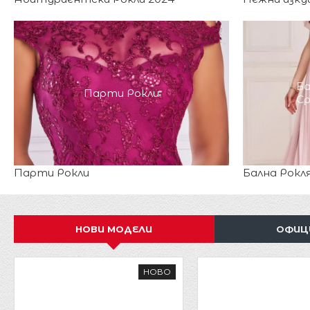
Ба
Парти Рокли
С
Парти Рокли
Бална Рокл
НОВИ МОДЕЛИ
ОФИЦ
НОВО