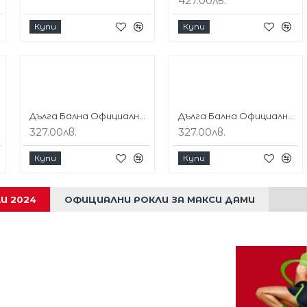
427.00лв.
Купи
Купи
Бордо
Дълга Бална Официална Рокля Лилав Цвят Сатен
Дълга Бална Официална Рокля Черен Цвят Сатен
327.00лв.
327.00лв.
Купи
Купи
И 2024
ОФИЦИАЛНИ РОКЛИ ЗА МАКСИ ДАМИ