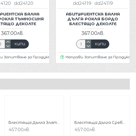
4120
dd24120
dd24119
dd24119
РИЕНТСКА БАЛНА
АБИТУРИЕНТСКА БАЛНА
РОКЛЯ ТЪМНОСИНЯ
ДЪЛГА РОКЛЯ БОРДО
СТЯЩО ДЕКОЛТЕ
БЛЕСТЯЩО ДЕКОЛТЕ
367.00лв.
367.00лв.
КУПИ
КУПИ
и Запитване за Продукт
Направи Запитване за Продукт
Блестяща Дълга Златиста Рокля Плисе Гол Гръб
Блестяща Дълга Сребриста Рокля Плисе Гол Гръб
457.00лв.
457.00лв.