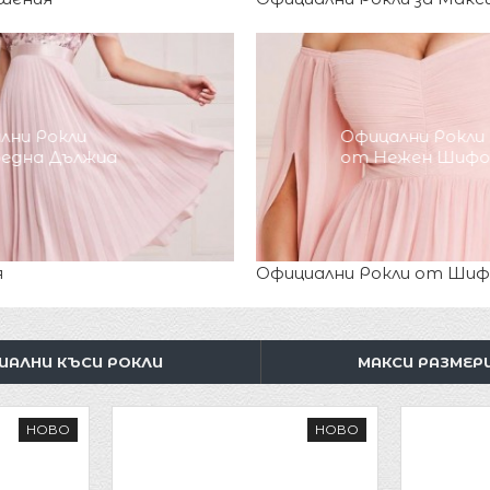
лни Рокли
Офицални Рокли
редна Дължиа
от Нежен Шиф
я
Официални Рокли от Ши
ИАЛНИ КЪСИ РОКЛИ
МАКСИ РАЗМЕР
НОВО
НОВО