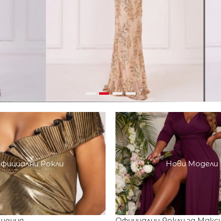
фициални Рокли
Нови Модели
шения
Официални Рокли за Макс