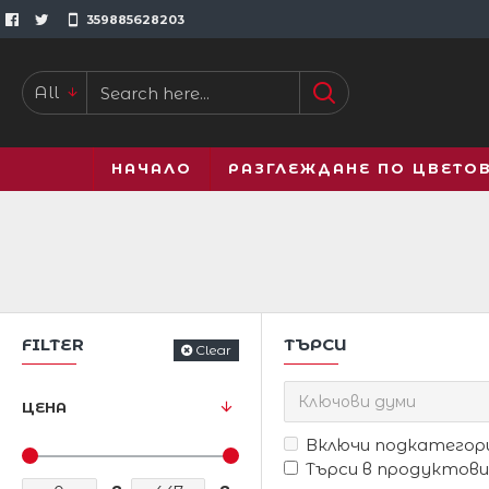
359885628203
All
НАЧАЛО
РАЗГЛЕЖДАНЕ ПО ЦВЕТО
FILTER
ТЪРСИ
Clear
ЦЕНА
Включи подкатего
Търси в продуктов