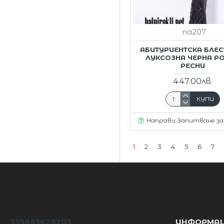
na207
АБИТУРИЕНТСКА БЛЕ
ЛУКСОЗНА ЧЕРНА Р
РЕСНИ
447.00лв.
КУПИ
Направи Запитване з
1
2
3
4
5
6
7
359885628203
ИНФОРМА