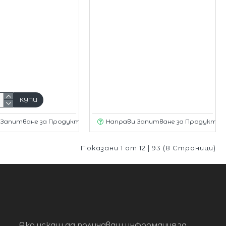
КУПИ
 Запитване за Продукт
Направи Запитване за Продукт
Показани 1 от 12 | 93 (8 Страници)
Ако искаш да получаваш информация за