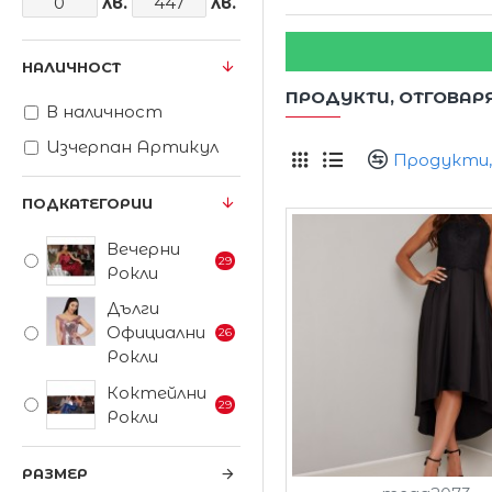
лв.
лв.
НАЛИЧНОСТ
ПРОДУКТИ, ОТГОВАР
В наличност
Изчерпан Артикул
Продукти, 
ПОДКАТЕГОРИИ
Вечерни
29
Рокли
Дълги
Официални
26
Рокли
Коктейлни
29
Рокли
РАЗМЕР