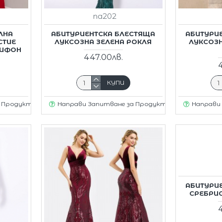
na202
ЛНА
АБИТУРИЕНТСКА БЛЕСТЯЩА
АБИТУРИ
СТИЕ
ЛУКСОЗНА ЗЕЛЕНА РОКЛЯ
ЛУКСОЗН
ШИФОН
447.00лв.
КУПИ
а Продукт
Направи Запитване за Продукт
Направи
АБИТУРИ
СРЕБРИС