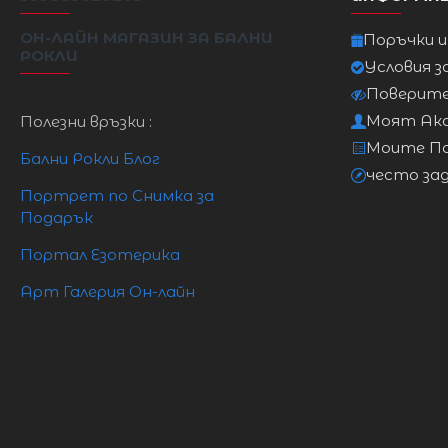
ОН-ЛАЙН МАГАЗИН ЗА БАЛНИ
Поръчки 
РОКЛИ
Условия з
Поверит
Моят Ак
Полезни връзки :
Моите П
Бални Рокли Блог
често за
Портрет по Снимка за
Подарък
Портал Езотерика
Арт Галерия Он-лайн