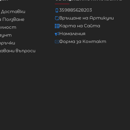
359885628203
и Доставки
Връщане на Артикули
а Ползване
Карта на Сайта
елност
Намаления
аунт
Форма за Контакт
оръчки
давани въпроси