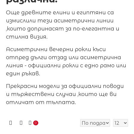
Още древните елини и египтяни са
измислили тези асиметрични линии
,които допринасят за по-елегантна и
стилна визия.
Асиметрични вечерни рокли къси
отпред дълги отзад или асиметрична
линия - официални рокли с едно рамо или
един ръкав.
Прекрасни модели за официални поводи
и тържествени случаи ,които ще ви
отличат от тълпата.
0