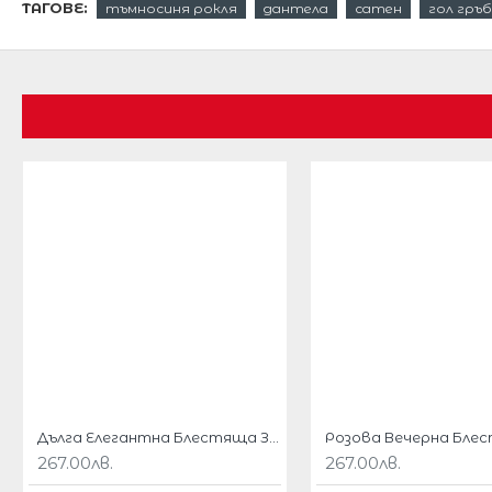
ТАГОВЕ:
тъмносиня рокля
дантела
сатен
гол гръб
Твърди чашки на бюста.
Гол Гръб
Бюстие декорирано с луксозна дантела
Полата е от плътен сатен.
Дължина от подмишниците надолу 82 см
Декорация от флорални елементи тип бродир
Красива и изискана розова рокля,подходяща з
поводи,партита,сценични изяви.
Този модел се предлага и в
розов цвят
.
Роклята се доставя по специална поръчка .
БЮСТ
ТАЛИЯ
Х
РАЗМЕР
Дълга Елегантна Блестяща Зелена Официална Рокля Едно Рамо
267.00лв.
267.00лв.
XS
6/XS
83см
66см
8