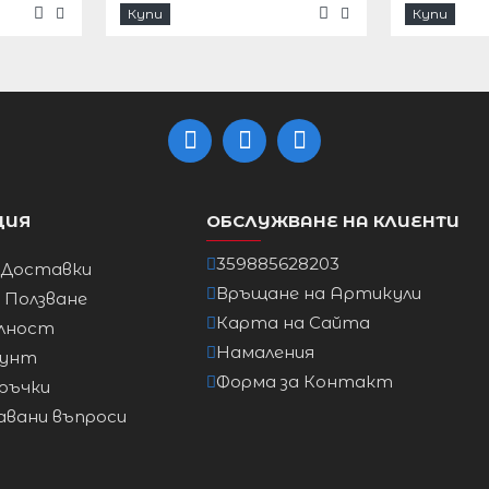
Купи
Купи
9 см
82см
4см
82 см
9см
82 см
04см
82 см
10см
82см
ЦИЯ
ОБСЛУЖВАНЕ НА КЛИЕНТИ
359885628203
 Доставки
Връщане на Артикули
а Ползване
Карта на Сайта
лност
Намаления
аунт
Форма за Контакт
ръчки
авани въпроси