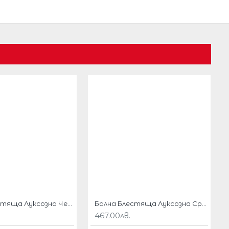
Бална Блестяща Луксозна Черна Рокля Цепка Отпред
Бална Блестяща Луксозна Сребриста Рокля Русалка Гол Гръб
467.00лв.