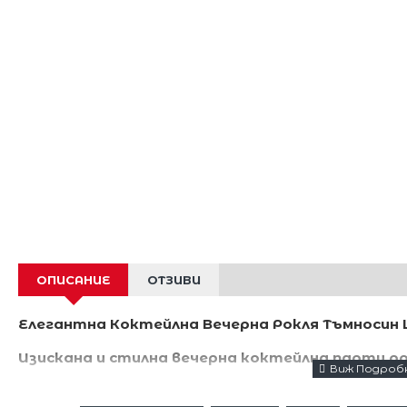
ОПИСАНИЕ
ОТЗИВИ
Елегантна Коктейлна Вечерна Рокля Тъмносин
Изискана и стилна вечерна коктейлна парти ро
Цвят тъмносин