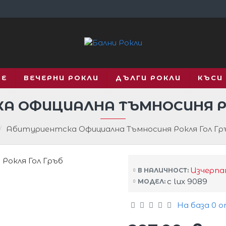
ВЕ
ВЕЧЕРНИ РОКЛИ
ДЪЛГИ РОКЛИ
КЪСИ
А ОФИЦИАЛНА ТЪМНОСИНЯ Р
Абитуриентска Официална Тъмносиня Рокля Гол Гр
Изчерпа
В НАЛИЧНОСТ:
c lux 9089
МОДЕЛ:
На база 0 о