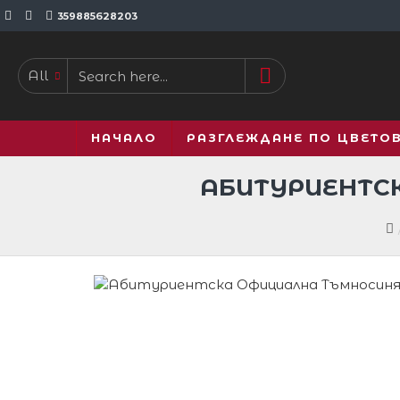
359885628203
All
НАЧАЛО
РАЗГЛЕЖДАНЕ ПО ЦВЕТО
АБИТУРИЕНТСК