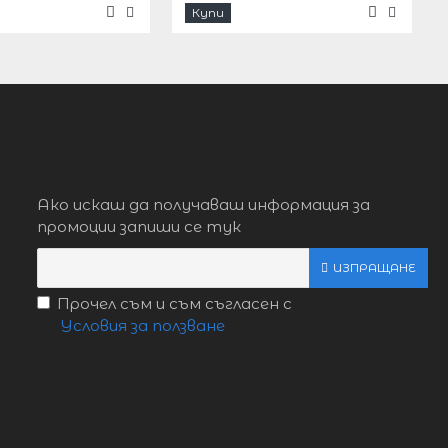
Купи
Ако искаш да получаваш информация за
промоции запиши се тук
ИЗПРАЩАНЕ
Прочел съм и съм съгласен с
Условия за ползване