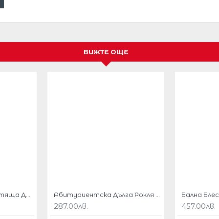
ВИЖТЕ ОЩЕ
ана дантела
а коктейл ,тържествени
ДЪЛЖИНА
АНШ
от подмишниците надолу
Розова Вечерна Блестяща Дълга Рокля Едно Рамo
Абитуриентска Дълга Рокля Бордо Бюстие Дантела Шифон
287.00лв.
457.00лв.
6 см
82см