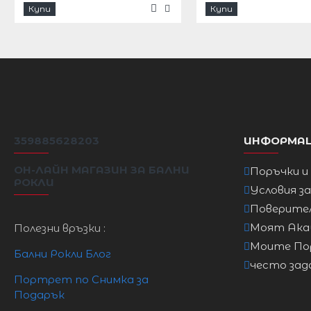
Купи
Купи
S
8 / S
86см
68 см
8
M
10 / M
87см
71см
9
L
12 / L
92 см
75см
9
XL
14XL
97см
81см
1
XXL
16 2XL
102 см
85см
1
359885628203
ИНФОРМА
ОН-ЛАЙН МАГАЗИН ЗА БАЛНИ
Поръчки и
РОКЛИ
Условия з
Поверите
Моят Ак
Полезни връзки :
Моите По
Бални Рокли Блог
често зад
Портрет по Снимка за
Подарък