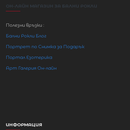
бюст
103см
111см
116см
121см
ОН-ЛАЙН МАГАЗИН ЗА БАЛНИ РОКЛИ
талия
83см
96см
101см
106см
Полезни връзки :
Бални Рокли Блог
нисък
106см
118см
123см
128см
ханш
Портрет по Снимка за Подарък
Портал Езотерика
Още
рокли за едри дами разгледайте тук
Арт Галерия Он-лайн
ИНФОРМАЦИЯ