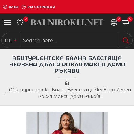
ВЛЕЗ
РЕГИСТРАЦИЯ
0
0
0
All
АБИТУРИЕНТСКА БАЛНА БЛЕСТЯЩА
ЧЕРВЕНА ДЪЛГА РОКЛЯ МАКСИ ДАМИ
РЪКАВИ
Абитуриентска Бална Блестяща Червена Дълга
Рокля Макси Дами Ръкави