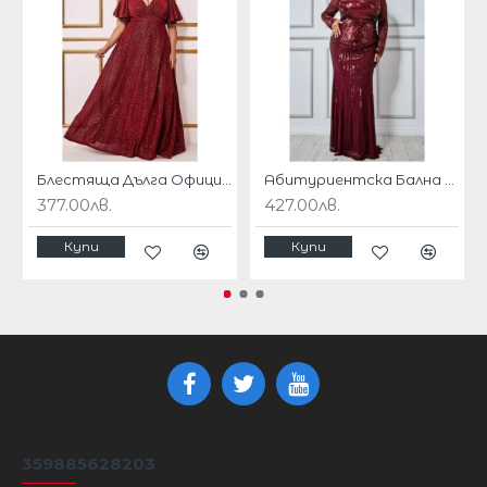
Екипирайте се с искрящи токчета, подходяща
чантичка и малко бляскав грим, за да получите
пълната визия.
Роклята е с цялостна подплата
Материята е еластична.
Дължината е 142 см от средата на центъра
Блестяща Дълга Официална Рокля Макси Размери Бордо
Абитуриентска Бална Блестяща Бална Рокля Бордо Макси Дами Ръкави
надолу .
377.00лв.
427.00лв.
Купи
Купи
92% Polyester, 8% Elastane
Този модел се доставя по индивидуална поръчка
Доставка 20 работни дни
Размери
размер
16/2XL
18/3XL
20/4XL
22/5XL
359885628203