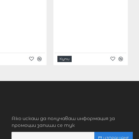
Купи
Ако искаш да получаваш информация за
промоции запиши се тук
ИЗПРАЩАНЕ