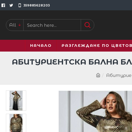
359885628203
All
НАЧАЛО
РАЗГЛЕЖДАНЕ ПО ЦВЕТО
АБИТУРИЕНТСКА БАЛНА БЛ
Абитуриен