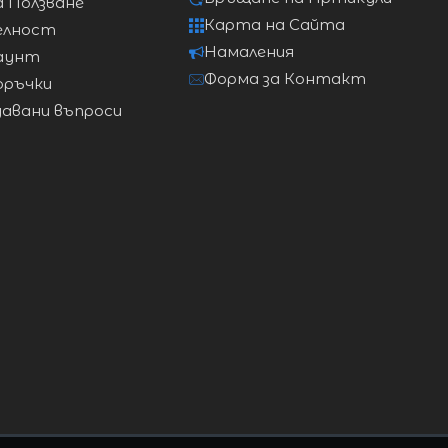
а Ползване
Карта на Сайта
елност
Намаления
аунт
134см
140см
Форма за Контакт
оръчки
давани въпроси