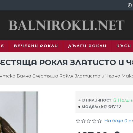
ВЕ
ВЕЧЕРНИ РОКЛИ
ДЪЛГИ РОКЛИ
КЪСИ
ЕСТЯЩА РОКЛЯ ЗЛАТИСТО И 
тска Бална Блестяща Рокля Златисто и Черно Макс
В Нали
В НАЛИЧНОСТ:
dd238732
МОДЕЛ:
На база 0 о