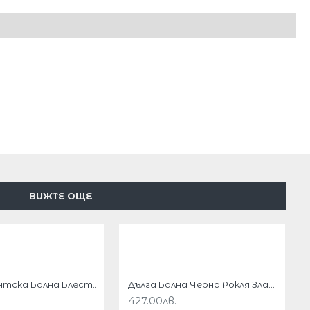
ВИЖТЕ ОЩЕ
Абитуриентска Бална Блестяща Дълга Зелена Рокля Макси Дами
Дълга Бална Черна Рокля Златни Пайети Дълъг Ръкав
427.00лв.