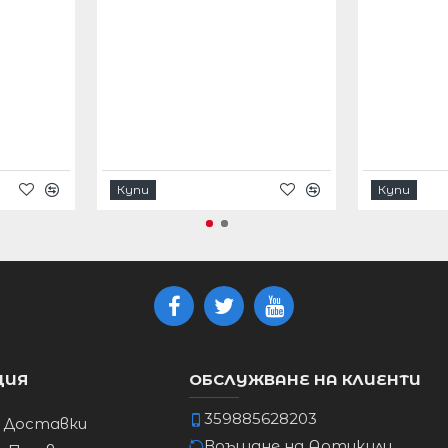
 .
Купи
Купи
24/6XL
26/7XL
ЦИЯ
ОБСЛУЖВАНЕ НА КЛИЕНТИ
127см
133см
359885628203
и Доставки
Връщане на Артикули
112см
118см