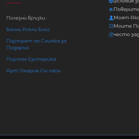
Условия з
Поверит
Моят Ак
Полезни връзки :
нисък
106см
118см
123см
128см
ханш
Моите П
Бални Рокли Блог
често за
Още
рокли за едри дами разгледайте тук
Портрет по Снимка за
Подарък
Портал Езотерика
Арт Галерия Он-лайн