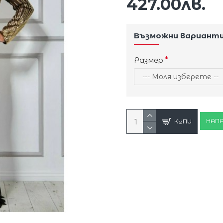
427.00лв.
Възможни вариант
Размер
НАПР
КУПИ