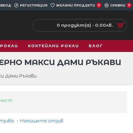
ВХОД
РЕГИСТРАЦИЯ
ЖЕЛАНИ ПРОДУКТИ
0
СРАВНИ
0
0 продукт(а) - 0.00лв.
 РОКЛИ
КОКТЕЙЛНИ РОКЛИ
БЛОГ
ЧЕРНО МАКСИ ДАМИ РЪКАВИ
и Дами Ръкави
чност
тзива.
-
Напишете отзив