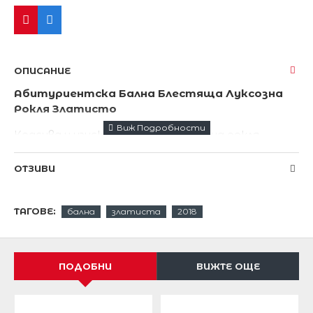
ОПИСАНИЕ
Абитуриентска Бална Блестяща Луксозна
Рокля Златисто
Красива и изискана дълга официална рокля.
Роклята е от еластична материя ,декорирана с
ОТЗИВИ
блестящи пайети в златисто.
Невероятно екстравагантна.Красиво бюстие
ТАГОВЕ:
бална
златиста
2018
в холивудски стил.
Луксозна и модерна.
ПОДОБНИ
ВИЖТЕ ОЩЕ
Детайлите от блестящи пайети наистина са
умопомрачително красиви.
Пайетите са пришити върху мрежеста