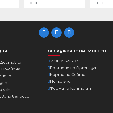
които привличат вниманието към
раката.
че бюстът се побира правилно и лесно
ходимо.
осене.
с височина на тока до 8 см!
ЦИЯ
ОБСЛУЖВАНЕ НА КЛИЕНТИ
359885628203
 Доставки
Връщане на Артикули
Рамо
а Ползване
Карта на Сайта
лност
Намаления
аунт
Форма за Контакт
ръчки
авани въпроси