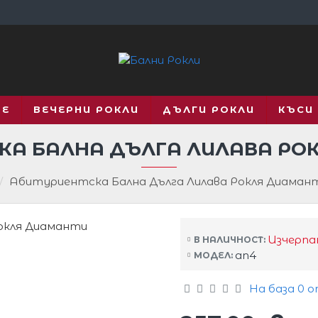
ВЕ
ВЕЧЕРНИ РОКЛИ
ДЪЛГИ РОКЛИ
КЪСИ
КА БАЛНА ДЪЛГА ЛИЛАВА РО
Абитуриентска Бална Дълга Лилава Рокля Диаман
Изчерпа
В НАЛИЧНОСТ:
an4
МОДЕЛ:
На база 0 о