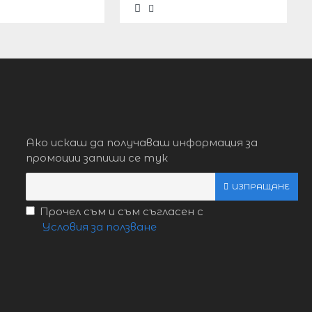
Ако искаш да получаваш информация за
промоции запиши се тук
ИЗПРАЩАНЕ
Прочел съм и съм съгласен с
Условия за ползване