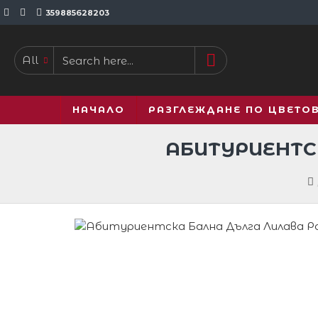
359885628203
All
НАЧАЛО
РАЗГЛЕЖДАНЕ ПО ЦВЕТО
АБИТУРИЕНТС