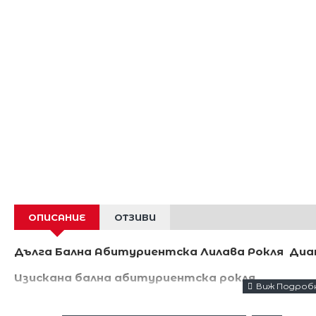
ОПИСАНИЕ
ОТЗИВИ
Дълга Бална Абитуриентска Лилава Рокля Ди
Изискана бална абитуриентска рокля.
Лилав цвят .