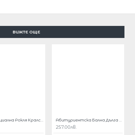
ВИЖТЕ ОЩЕ
Дълга Официална Рокля Кралско Син Цвят Диаманти Гръцки Стил
Абитуриентска Бална Дълга Виолетова Рокля Диаманти
257.00лв.