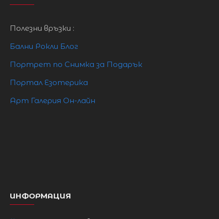
гърба надолу.
Този модел се доставя по индивидуална
Полезни връзки :
поръчка.
Бални Рокли Блог
Доставка 20 работни дни
Портрет по Снимка за Подарък
Размери :
Портал Езотерика
Арт Галерия Он-лайн
размер
Бюст
Талия
Ханш
S
84cm
64cm
92cm
M
88cm
68cm
96cm
ИНФОРМАЦИЯ
L
83cm
73cm
101cm