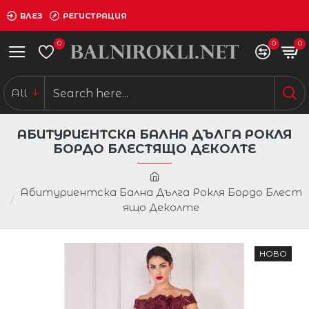
ВЛЕЗ
РЕГИСТРАЦИЯ
0
0
0
All
АБИТУРИЕНТСКА БАЛНА ДЪЛГА РОКЛЯ
БОРДО БЛЕСТЯЩО ДЕКОЛТЕ
Абитуриентска Бална Дълга Рокля Бордо Блест
ящо Деколте
НОВО