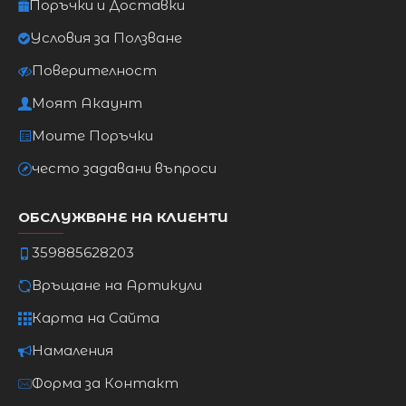
Поръчки и Доставки
XL
98cm
78cm
106cm
Условия за Ползване
2XL
103cm
83cm
111cm
Поверителност
Моят Акаунт
3XL
108cm
88cm
117cm
Моите Поръчки
често задавани въпроси
ОБСЛУЖВАНЕ НА КЛИЕНТИ
359885628203
Връщане на Артикули
Карта на Сайта
Намаления
Форма за Контакт