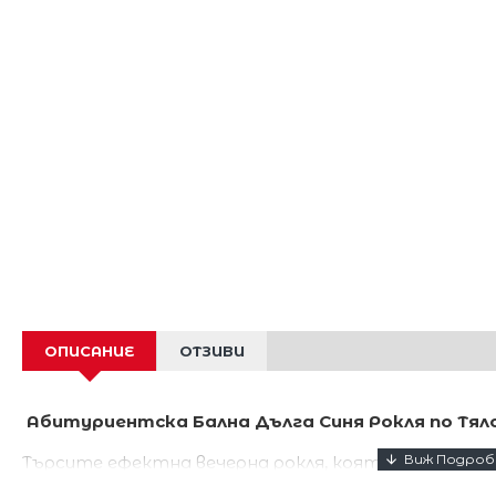
ОПИСАНИЕ
ОТЗИВИ
Абитуриентска Бална Дълга Синя Рокля по Тя
Търсите ефектна вечерна рокля, която ще ви нак
на бала?