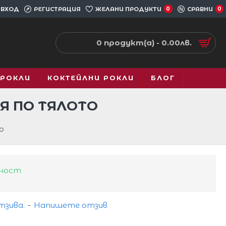
ВХОД
РЕГИСТРАЦИЯ
ЖЕЛАНИ ПРОДУКТИ
0
СРАВНИ
0
0 продукт(а) - 0.00лв.
 РОКЛИ
КОКТЕЙЛНИ РОКЛИ
БЛОГ
Я ПО ТЯЛОТО
о
чност
тзива.
-
Напишете отзив