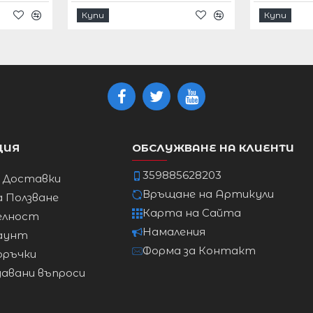
Купи
Купи
96cm
101cm
106cm
ЦИЯ
ОБСЛУЖВАНЕ НА КЛИЕНТИ
111cm
359885628203
и Доставки
Връщане на Артикули
а Ползване
117cm
Карта на Сайта
елност
Намаления
аунт
Форма за Контакт
оръчки
давани въпроси