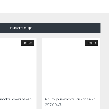
ВИЖТЕ ОЩЕ
НОВО
НОВО
Абитуриентска Бална Дълга Тъмночервена Рокля по Тялото
Абитуриентска Бална Тъмнозелена Рокля по Тялото
257.00лв.