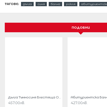
ТАГОВЕ:
дълга
синя
бална
рокля
абитуриентск
Макси роклята трябва да присъства в гардероба н
с отворени рамена се отличава с гмуркащ креп ма
детайли, за да създаде елегантен, но вечно елега
ще направите изявление във всяка обстановка.
ПОДОБНИ
Материал :95% Polyester 5 % elastan
Този прекрасен модел е подходящ за всеки офиц
Дължина на роклята 135 см от върха на гърба н
Този модел се доставя по индивидуална поръчка
Доставка 20 работни дни
Размери :
размер
Бюст
Талия
Дълга Тъмносиня Блестяща Официална Рокля Пайети Деколте
457.00лв.
427.00лв.
S
84cm
64cm