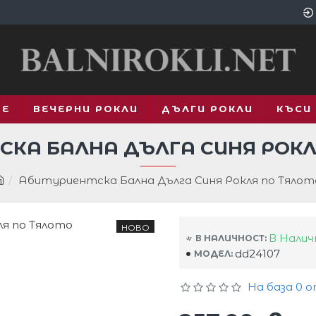
ВЕ
ВЕЧЕРНИ РОКЛИ
ДЪЛГИ РОКЛИ
КЪСИ
СКА БАЛНА ДЪЛГА СИНЯ РОКЛ
Абитуриентска Бална Дълга Синя Рокля по Тялот
НОВО
В Нали
В НАЛИЧНОСТ:
dd24107
МОДЕЛ:
На база 0 о