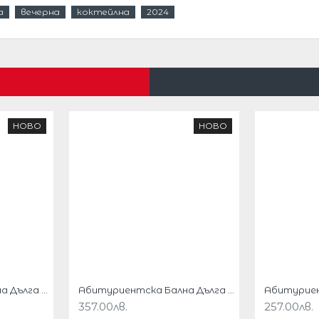
а
вечерна
коктейлна
2024
а всяко момиче.
Тази макси рокля с деколте
териал, подгъв тип русалка и плисирани
нтен външен вид.
С тази лъскава макси рокля
иален повод.
НОВО
НОВО
адолу.
.
Ханш
Абитуриентска Бална Дълга Блестяща Рокля Русалка Цвят Тъмносин
Абитуриентска Бална Дълга Тъмносиня Рокля Цепка Деколте
357.00лв.
257.00лв.
92cm