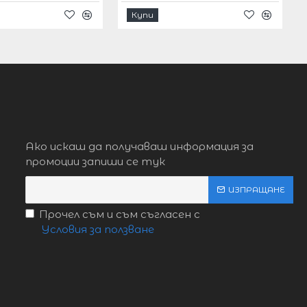
Купи
Ако искаш да получаваш информация за
промоции запиши се тук
ИЗПРАЩАНЕ
Прочел съм и съм съгласен с
Условия за ползване