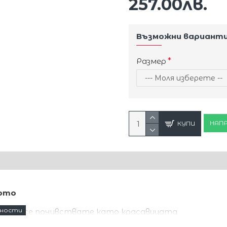
257.00лв.
Възможни вариант
Размер
НАПР
КУПИ
лото
ара да се почувствате като красавицата