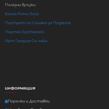
S бюст 79-81 см ,талия 66см ,ханш 89 см
Полезни връзки :
М бюст 81-86см ,талия 71 см ,ханш 93см
Бални Рокли Блог
L бюст 86-91 см ,талия 73 см ,хамш 96 см
Портрет по Снимка за Подарък
Портал Езотерика
Арт Галерия Он-лайн
ИНФОРМАЦИЯ
Поръчки и Доставки