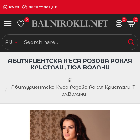
ВЛЕЗ
РЕГИСТРАЦИЯ
0
0
0
All
АБИТУРИЕНТСКА КЪСА РОЗОВА РОКЛЯ
КРИСТАЛИ ,ТЮЛ,ВОЛАНИ
Абитуриентска Къса Розова Рокля Кристали ,Т
юл,Волани