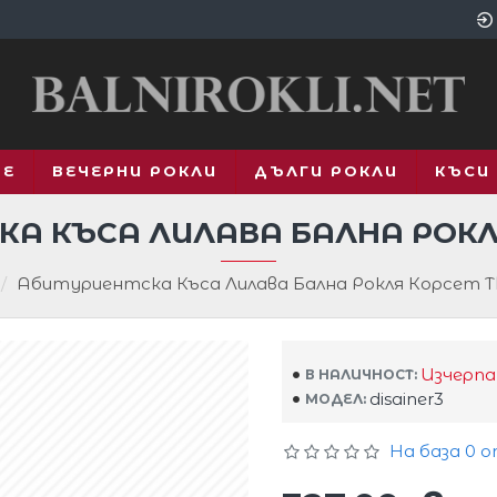
ВЕ
ВЕЧЕРНИ РОКЛИ
ДЪЛГИ РОКЛИ
КЪСИ
КА КЪСА ЛИЛАВА БАЛНА РОКЛ
Абитуриентска Къса Лилава Бална Рокля Корсет 
Изчерпа
В НАЛИЧНОСТ:
disainer3
МОДЕЛ:
На база 0 о