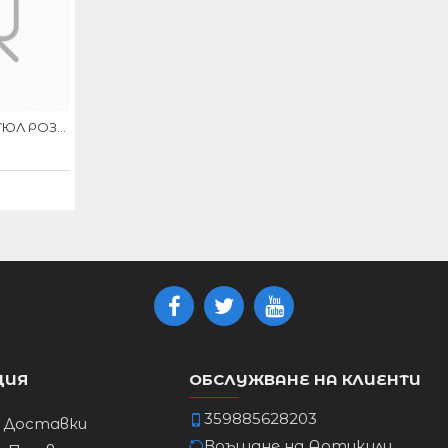
зово
.
КЪСА БАЛНА РОКЛЯ ТЮЛ РОЗОВО
ДЪЛЖИНА
АНШ
от подмишницата надолу
2 см
60см
6см
60 см
ЦИЯ
01см
60 см
ОБСЛУЖВАНЕ НА КЛИЕНТИ
359885628203
и Доставки
Връщане на Артикули