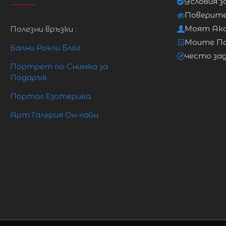
Условия з
Поверит
Моят Ак
Полезни връзки :
Моите П
Бални Рокли Блог
често за
Портрет по Снимка за
Подарък
Портал Езотерика
Арт Галерия Он-лайн