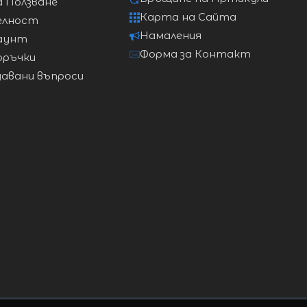
а Ползване
Карта на Сайта
елност
Намаления
аунт
Форма за Контакт
оръчки
давани въпроси