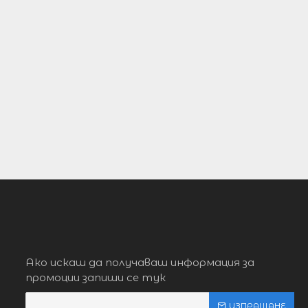
Ако искаш да получаваш информация за
промоции запиши се тук
ИЗПРАЩАНЕ