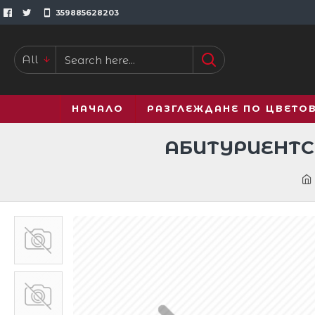
359885628203
All
НАЧАЛО
РАЗГЛЕЖДАНЕ ПО ЦВЕТО
АБИТУРИЕНТС