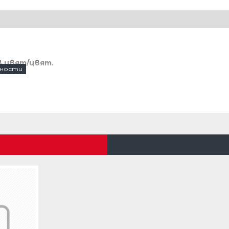
в цвят/цвят.
ъж.
има презрамки ,които се свалят .
а
най-долния пласт е от
сатен
.
дава