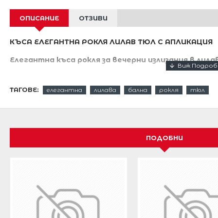
ОПИСАНИЕ
ОТЗИВИ
КЪСА ЕЛЕГАНТНА РОКЛЯ ЛИЛАВ ТЮЛ С АПЛИКАЦИЯ
Елегантна къса рокля за вечерни излизания в лила
Роклята е много изискана и ефектна .
ТАГОВЕ:
елегантна
лилава
бална
рокля
тюл
Необичаен модел ,с който ще впечатлите всеки м
Бюстието е изработено от сатен с твърди чашки,
Поличката е няколко пласта лилав
фин тюл мреж
ПОДОБНИ
Невероятно ефектен модел.
Роклята е връзки тип корсет отзад !
Дължина на рокличката 60 см .
Красива черна сатенена панделка на талията при