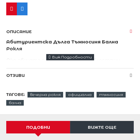
ОПИСАНИЕ
Абитуриентска Дълга Тъмносиня Бална
Рокля
Ако обичате семплите рокли без блестящи
декорации- тази рокля е подходяща за вас.
ОТЗИВИ
Изработена от шифон в красив елегантен
тъмносин цвят !
ТАГОВЕ:
вечерна рокля
официална
тъмносиня
Висококачествен шифон с пола плисе.
бална
Цялостна подплата от сатен.
Бюстие с твърди чашки.
ПОДОБНИ
ВИЖТЕ ОЩЕ
Красива и елегантна линия с ефектно бюстие
дантела ,