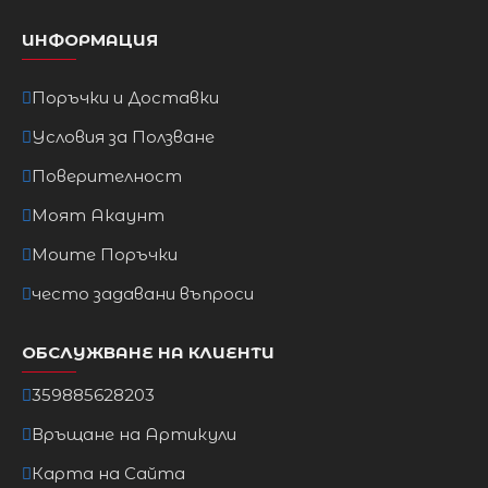
S
84cm
64cm
92cm
ИНФОРМАЦИЯ
M
88cm
68cm
96cm
Поръчки и Доставки
Условия за Ползване
L
83cm
73cm
101cm
Поверителност
XL
98cm
78cm
106cm
Моят Акаунт
Моите Поръчки
2XL
103cm
83cm
111cm
често задавани въпроси
3XL
108cm
88cm
117cm
ОБСЛУЖВАНЕ НА КЛИЕНТИ
359885628203
Връщане на Артикули
Карта на Сайта