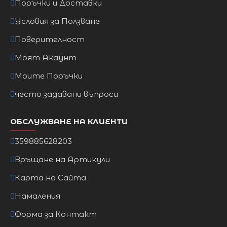
Поръчки и Доставки
7/XL
26/7XL
117 см
100 см
123
15
Условия за Ползване
Поверителност
Моят Акаунт
Моите Поръчки
често задавани въпроси
ОБСЛУЖВАНЕ НА КЛИЕНТИ
359885628203
Връщане на Артикули
Карта на Сайта
Намаления
Форма за Контакт