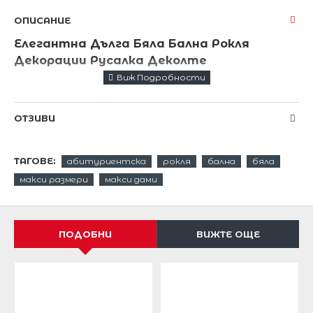
ОПИСАНИЕ
Елегантна Дълга Бяла Бална Рокля
Декорации Русалка Деколте
Уникална дълга бална рокля в изискан бял цвят
с цялостна подплата .
ОТЗИВИ
Роклята е обсипана с красиви
блестящи
декорации.
ТАГОВЕ:
абитуриентска
рокля
бална
бяла
Ултра модерна серия .
макси размери
макси дами
Изискан и актуален цвят.
С нея ще привличаш завистливи погледи към себе
ПОДОБНИ
ВИЖТЕ ОЩЕ
си .
Роклята е с цялостна подплата.
Роклята е изключително ефектна