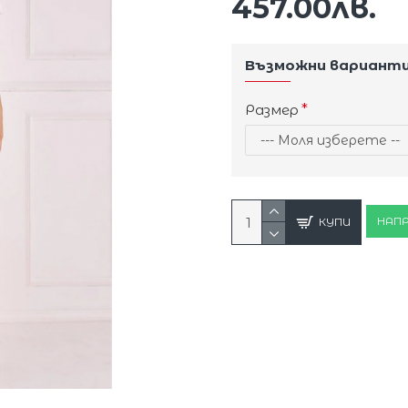
457.00лв.
Възможни вариант
Размер
НАПР
КУПИ