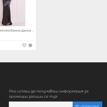
Абитуриентска Бална Дълга Черна Рокля Сатен
Ако искаш да получаваш информация за
промоции запиши се тук
ИЗПРАЩАНЕ