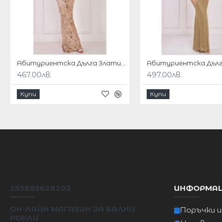
елегантност.
Направете изявление и оставете трайно впечатле
шампанско, която без усилие съчетава изисканост 
Satin Viscose Material
Абитуриентска Дълга Златиста Рокля Блестящи Пайети Деколте
Fabric Composition : Shell - 45% Viscose and 55% Rayon
467.00лв.
497.00лв.
Този прекрасен модел е подходящ за всеки офиц
Купи
Купи
Дължина на роклята 135 см от върха на гърба н
Този модел се доставя по индивидуална поръчка
Доставка 20 работни дни
Размери :
359885628203
ИНФОРМА
размер
Бюст
Талия
ОН-ЛАЙН МАГАЗИН ЗА БАЛНИ
Поръчки 
РОКЛИ