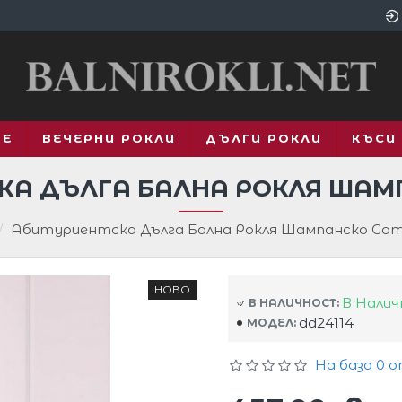
ВЕ
ВЕЧЕРНИ РОКЛИ
ДЪЛГИ РОКЛИ
КЪСИ
КА ДЪЛГА БАЛНА РОКЛЯ ШАМ
Абитуриентска Дълга Бална Рокля Шампанско Са
НОВО
В Нали
В НАЛИЧНОСТ:
dd24114
МОДЕЛ:
На база 0 о