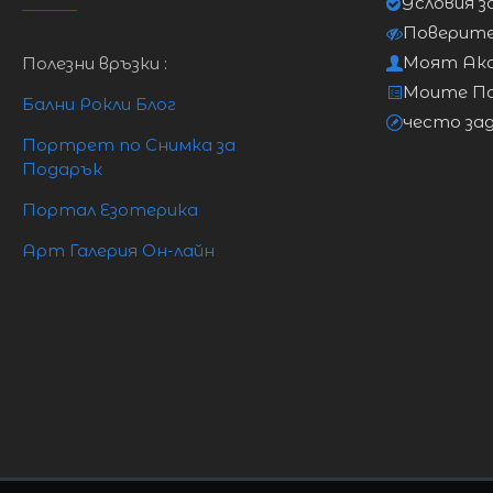
Условия з
S
84cm
64cm
Поверит
Моят Ак
Полезни връзки :
M
88cm
68cm
Моите П
Бални Рокли Блог
често за
L
83cm
73cm
Портрет по Снимка за
Подарък
XL
98cm
78cm
Портал Езотерика
Арт Галерия Он-лайн
2XL
103cm
83cm
3XL
108cm
88cm