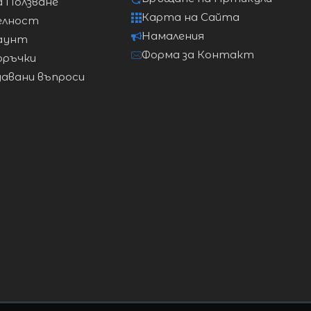
а Ползване
92cm
Карта на Сайта
елност
Намаления
аунт
96cm
Форма за Контакт
оръчки
давани въпроси
101cm
106cm
111cm
117cm