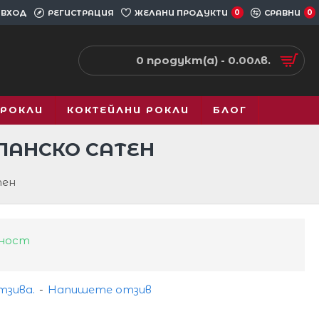
ВХОД
РЕГИСТРАЦИЯ
ЖЕЛАНИ ПРОДУКТИ
0
СРАВНИ
0
0 продукт(а) - 0.00лв.
 РОКЛИ
КОКТЕЙЛНИ РОКЛИ
БЛОГ
ПАНСКО САТЕН
тен
чност
тзива.
-
Напишете отзив