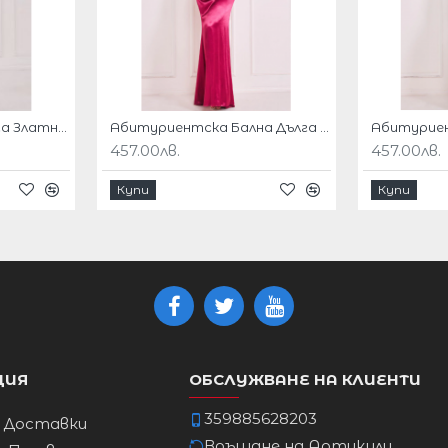
ние с тази луксозна рокля в сатен цвят
и стил.​
Абитуриентска Дълга Златна Рокля Блестящи Пайети
Абитуриентска Бална Дълга Рокля Бордо Сатен
457.00лв.
457.00лв.
иален повод.
Купи
Купи
адолу.
.
ЦИЯ
ОБСЛУЖВАНЕ НА КЛИЕНТИ
Ханш
359885628203
и Доставки
Връщане на Артикули