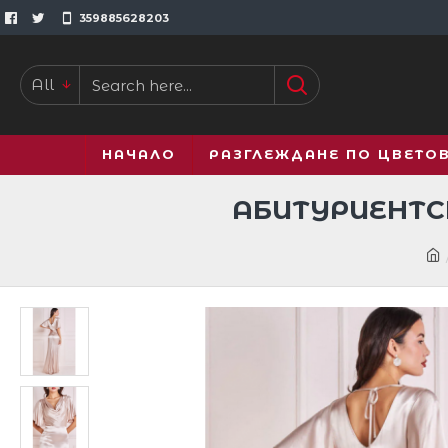
359885628203
All
НАЧАЛО
РАЗГЛЕЖДАНЕ ПО ЦВЕТО
АБИТУРИЕНТС