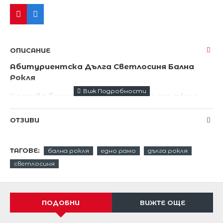
ОПИСАНИЕ
Абитуриентска Дълга Светлосиня Бална
Рокля
Красива бална светлосиня рокля от тюл с
бродерии.
ОТЗИВИ
Цялостна подплата от сатен.
Бюстие с твърди чашки.
ТАГОВЕ:
бална рокля
едно рамо
дълга рокля
Красива и елегантна линия .
светлосиня
Изключително ефектна ,изискана и стилна
официална рокля,
с която ще бъдете център на внимание.
ПОДОБНИ
ВИЖТЕ ОЩЕ
Дължина на роклята от подмишниците надолу