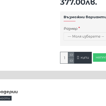
377.00лв.
Възможни вариант
Размер
НАПРА
КУПИ
родерии