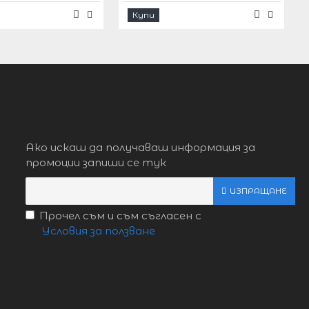
Купи
Ако искаш да получаваш информация за
промоции запиши се тук
ИЗПРАЩАНЕ
Прочел съм и съм съгласен с
Условия за ползване