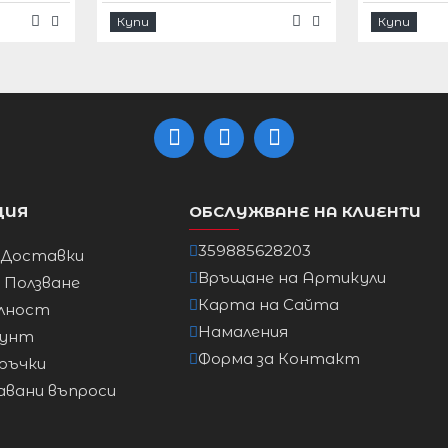
Купи
Купи
Ханш
92cm
96cm
101cm
ЦИЯ
ОБСЛУЖВАНЕ НА КЛИЕНТИ
359885628203
 Доставки
106cm
Връщане на Артикули
а Ползване
Карта на Сайта
лност
111cm
Намаления
аунт
Форма за Контакт
ръчки
117cm
авани въпроси