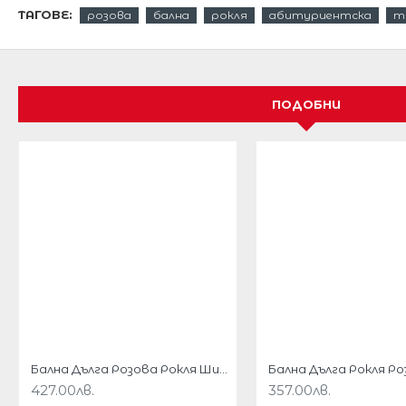
ТАГОВЕ:
розова
бална
рокля
абитуриентска
т
Безупречен избор за сватбени гости, кръщенета,
вечерни поводи.
Изработена от тюл мрежа с бродерии и декорации
ПОДОБНИ
Секси бюстие.
Този прекрасен модел е подходящ за всеки офиц
Дължина на роклята 117 см от върха на гърба н
Този модел се доставя по индивидуална поръчка
Доставка 20 работни дни
Размери :
Бална Дълга Розова Рокля Шифон Декорация Дантела
427.00лв.
357.00лв.