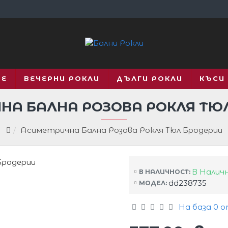
ВЕ
ВЕЧЕРНИ РОКЛИ
ДЪЛГИ РОКЛИ
КЪСИ
НА БАЛНА РОЗОВА РОКЛЯ ТЮ
Асиметрична Бална Розова Рокля Тюл Бродерии
В Налич
В НАЛИЧНОСТ:
dd238735
МОДЕЛ:
На база 0 о