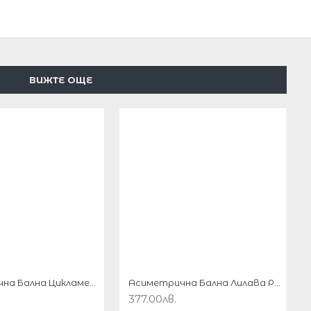
ВИЖТЕ ОЩЕ
Асиметрична Бална Цикламена Рокля Тюл Бродерии
Асиметрична Бална Лилава Рокля Тюл Бродерии
377.00лв.