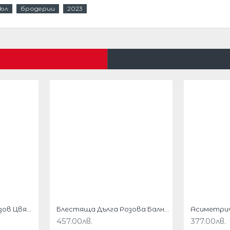
юл
бродерии
2023
 абитуриентски балове и полуофициални
 от пайети.
иален повод.
адолу.
.
Бална Дълга Рокля Розов Цвят Шифон Цепка
Блестяща Дълга Розова Бална Рокля Русалка
457.00лв.
377.00лв.