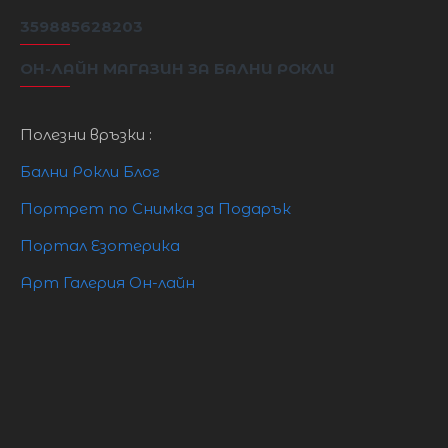
/ M
359885628203
12
L
92 см
75см
99см
132 см
/ L
ОН-ЛАЙН МАГАЗИН ЗА БАЛНИ РОКЛИ
XL
14XL
97см
81см
104см
132 см
Полезни връзки :
16
XXL
102 см
85см
110см
132см
2XL
Бални Рокли Блог
Портрет по Снимка за Подарък
Портал Езотерика
Арт Галерия Он-лайн