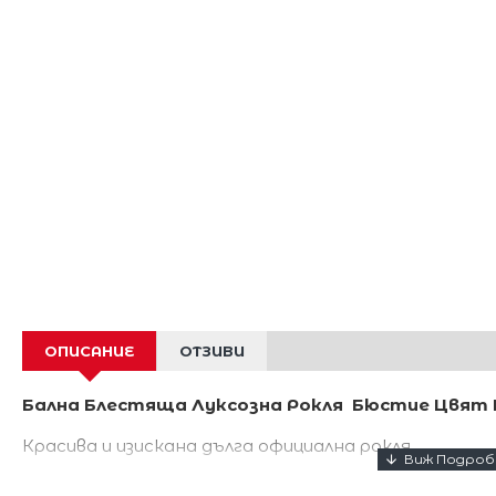
ОПИСАНИЕ
ОТЗИВИ
Бална Блестяща Луксозна Рокля Бюстие Цвят 
Красива и изискана дълга официална рокля.
Роклята е от еластична материя ,декорирана с б