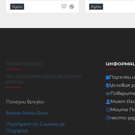
Купи
Купи
БЮСТ
ТА
РАЗМЕР
XS
6/XS
78см
60
S
8 / S
81см
63с
M
10 / M
86см
68
359885628203
ИНФОРМА
L
12 / L
91 см
73с
ОН-ЛАЙН МАГАЗИН ЗА БАЛНИ
Поръчки 
РОКЛИ
XL
14XL
96см
78
Условия з
Поверит
XXL
16 2XL
101 см
83
Моят Ак
Полезни връзки :
Моите П
Бални Рокли Блог
често за
Портрет по Снимка за
Подарък