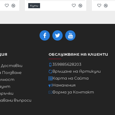
ДЪЛЖИНА
Купи
ЛИЯ
ХАНШ
см
86 см
137 см
м
88см
137см
см
93см
137см
ЦИЯ
ОБСЛУЖВАНЕ НА КЛИЕНТИ
м
98см
137см
359885628203
и Доставки
Връщане на Артикули
см
103см
137см
а Ползване
Карта на Сайта
елност
см
108см
137см
Намаления
аунт
Форма за Контакт
оръчки
давани въпроси