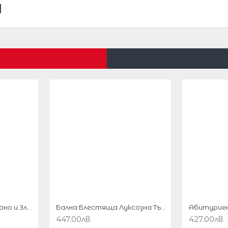
помрачително красиви.
ежеста материя в тъмночервен цвят.
ялото.
Бална Дълга Рокля Черно и Златистo Гол Гръб
Бална Блестяща Луксозна Тъмночервена Рокля Бюстие 1
447.00лв.
427.00лв.