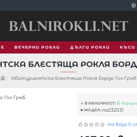
ВЕ
ВЕЧЕРНИ РОКЛИ
ДЪЛГИ РОКЛИ
КЪСИ
ТСКА БЛЕСТЯЩА РОКЛЯ БОРД
Абитуриентска Блестяща Рокля Бордо Гол Гръб
В Нали
В НАЛИЧНОСТ:
na232031
МОДЕЛ:
На база 0 о