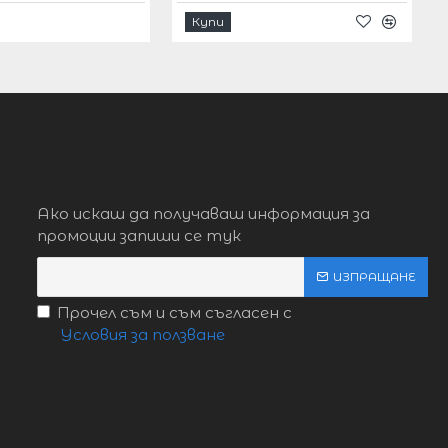
Купи
Ако искаш да получаваш информация за
промоции запиши се тук
ИЗПРАЩАНЕ
Прочел съм и съм съгласен с
Условия за ползване