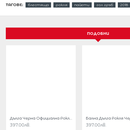
ТАГОВЕ:
блестяща
рокля
пайети
гол гръб
2018
Невероятно нежна и изискана.
Луксозна и модерна.
Детайлите от блестящи пайети наистина са умо
ПОДОБНИ
Пайетите са пришити върху нежна прозрачна мр
Подплатата е от стреч материя,която обвива т
Красиво бюстие с твърди чашки
Кройка тип русалка.
Гол гръб
Изключително секси.
Дължина 137 см от подмишниците надолу.
Тази рокля е за истински богини.
Дълга Черна Официална Рокля Гол Гръб
397.00лв.
397.00лв.