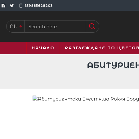
359885628203
All
НАЧАЛО
РАЗГЛЕЖДАНЕ ПО ЦВЕТО
АБИТУРИЕН