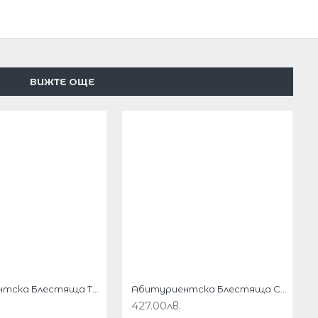
ВИЖТЕ ОЩЕ
Абитуриентска Блестяща Тъмносиня Рокля Гол Гръб
Абитуриентска Блестяща Сребриста Рокля Гол Гръб
427.00лв.