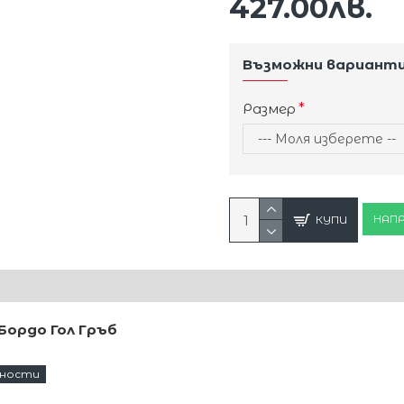
427.00лв.
Възможни вариант
Размер
НАПР
КУПИ
Бордо Гол Гръб
лестящи пайети в цвят бордо.