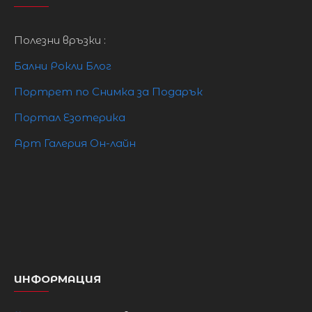
M
88cm
68cm
96cm
Полезни връзки :
Бални Рокли Блог
L
83cm
73cm
101cm
Портрет по Снимка за Подарък
XL
98cm
78cm
106cm
Портал Езотерика
Арт Галерия Он-лайн
2XL
103cm
83cm
111cm
3XL
108cm
88cm
117cm
ИНФОРМАЦИЯ