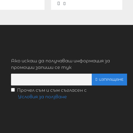
Ако искаш да получаваш информация за
промоции запиши се тук
ИЗПРАЩАНЕ
Прочел съм и съм съгласен с
Условия за ползване