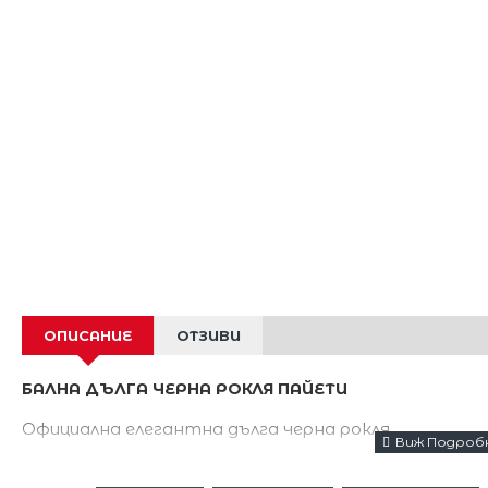
ОПИСАНИЕ
ОТЗИВИ
БАЛНА ДЪЛГА ЧЕРНА РОКЛЯ ПАЙЕТИ
Официална елегантна дълга черна рокля.
С прекрасна декорация от блестящи пайети