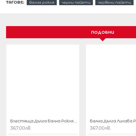
ТАГОВЕ:
бална рокля
черни пайети
червени пайети
Нежна супер секси официална блестяща рокля от 
омбре
Интересна и ефектна бална рокля
ПОДОБНИ
Дизайнът е умопомрачителен и неустоим.
Не пропускайте този модел ако обичате аван
Идеална за вечерни излизания,партита,и офиц
С високи токчета ще бъдете неотразима.
Раменната част е самозавързваща се панделка от
От рамото до пода, роклята е покрит с блясъка в 
Атрактивна сватбена или на вечерна рокля, тази 
от вас.
Роклята е с дължина 155 см от рамото надолу .
Блестяща Дълга Бална Рокля Зелено и Златисто Омбре
367.00лв.
367.00лв.
Вграден сутиен