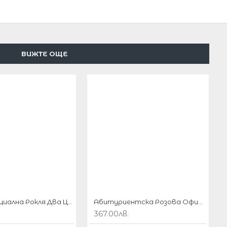
ВИЖТЕ ОЩЕ
Дълга Официална Рокля Два Цвята
Абитуриентска Розова Официална Дълга Рокля Шифон Пайети
367.00лв.