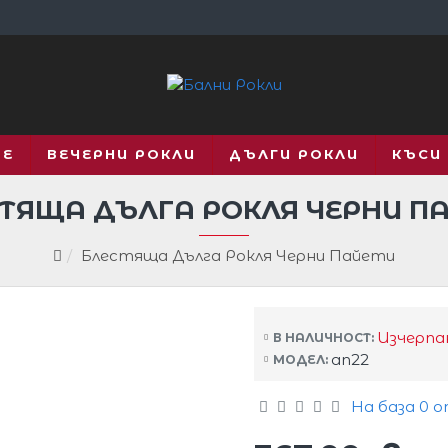
ВЕ
ВЕЧЕРНИ РОКЛИ
ДЪЛГИ РОКЛИ
КЪСИ
ТЯЩА ДЪЛГА РОКЛЯ ЧЕРНИ П
Блестяща Дълга Рокля Черни Пайети
Изчерпа
В НАЛИЧНОСТ:
an22
МОДЕЛ:
На база 0 о