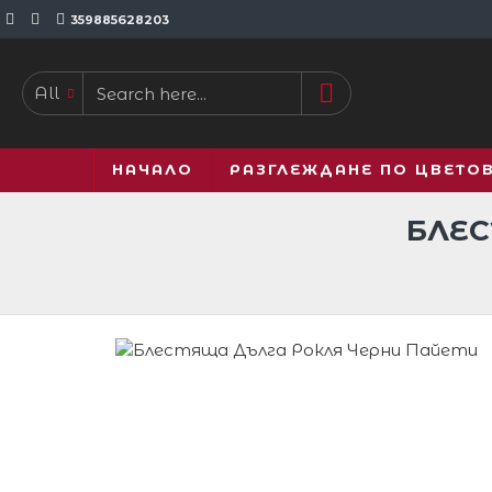
359885628203
All
НАЧАЛО
РАЗГЛЕЖДАНЕ ПО ЦВЕТО
БЛЕС