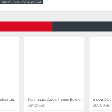
абитуриентска рокля
блестящи черни и червени пайети с ефект
гардните модни решения.
иални празненства
.
 шифон, елегантна, но очарователна.
черен цветен градиент до червено .
рокля показва най-доброто и най-красивото
Бална Дълга Лилава Рокля Шифон Пайети
Блестяща Дълга Черна Бална Рокля Пайети
367.00лв.
367.00лв.