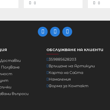
ЦИЯ
ОБСЛУЖВАНЕ НА КЛИЕНТИ
ДЪЛЖИНА
ХАНШ
от рамото надолу
359885628203
 Доставки
свободен
Връщане на Артикули
а Ползване
97см максимум
151см
Карта на Сайта
лност
Намаления
аунт
104см максимум
152см
Форма за Контакт
ръчки
108см максимум
155 см
авани въпроси
115см максимум
155 см