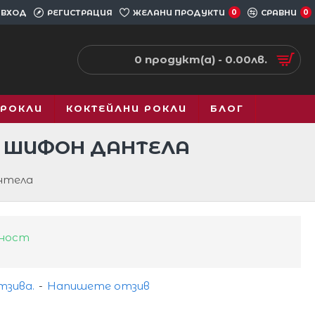
ВХОД
РЕГИСТРАЦИЯ
ЖЕЛАНИ ПРОДУКТИ
0
СРАВНИ
0
0 продукт(а) - 0.00лв.
 РОКЛИ
КОКТЕЙЛНИ РОКЛИ
БЛОГ
Я ШИФОН ДАНТЕЛА
нтела
чност
тзива.
-
Напишете отзив