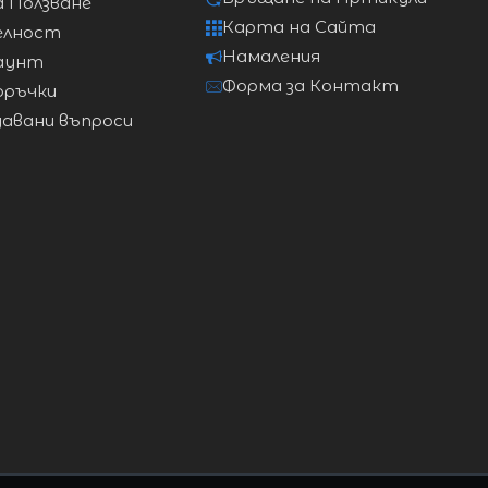
а Ползване
114 см
150 см
Карта на Сайта
елност
Намаления
аунт
Форма за Контакт
оръчки
давани въпроси