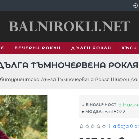
ВЕ
ВЕЧЕРНИ РОКЛИ
ДЪЛГИ РОКЛИ
КЪСИ
ДЪЛГА ТЪМНОЧЕРВЕНА РОКЛ
битуриентска Дълга Тъмночервена Рокля Шифон Да
В Нали
В НАЛИЧНОСТ:
eva18022
МОДЕЛ:
На база 0 о