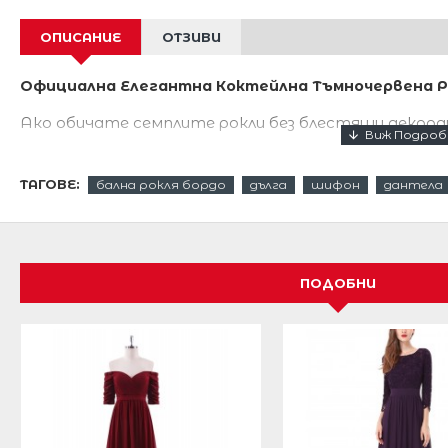
ОПИСАНИЕ
ОТЗИВИ
Официална Елегантна Коктейлна Тъмночервена Р
Ако обичате семплите рокли без блестящи декораци
Изработена от шифон в красив модерен тъмночер
ТАГОВЕ:
бална рокля бордо
дълга
шифон
дантела
Роклята е изключително секси .
Бюстие от тъмночервена дантела .
3/4 ръкави.
ПОДОБНИ
Изрязан гръб.
Изключително елегантна и ефектна официална рок
незабелязани!
Нека всички приятелки ви завиждат !
Нека всички мъжки погледи бъдат приковани във ва