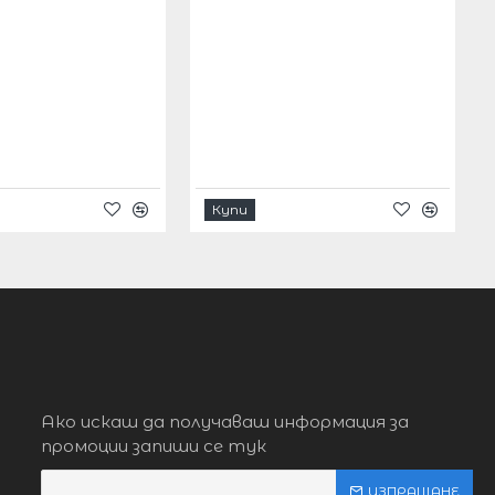
Купи
Ако искаш да получаваш информация за
промоции запиши се тук
ИЗПРАЩАНЕ