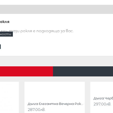
окля
и- тази рокля е подходяща за вас.
вен цвят.
ля ,с която ще няма да останете
Дълга Елегантна Вечерна Рокля Черен Цвят Дантела
297.00лв.
287.00лв.
с!