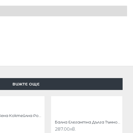
ВИЖТЕ ОЩЕ
Дълга Червена Коктейлна Рокля Гол Гръб
Бална Елегантна Дълга Тъмносиня Рокля Шифон и Дантела 4
287.00лв.