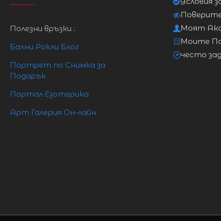
Условия з
4/XL
20/4XL
105 см
88 см
Поверит
Моят Ак
Полезни връзки :
Моите П
Бални Рокли Блог
често за
Портрет по Снимка за
Подарък
Портал Езотерика
Арт Галерия Он-лайн