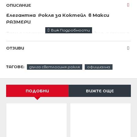
ОПИСАНИЕ
Елегантна Рокля за Коктейл в Макси
РАЗМЕРИ
Тази елегантна асиметрична рокля е ушита
от луксозен плътен сатен .
ОТЗИВИ
Ефектна и изискана кройка.
Конструирана специално за макси дами.
ТАГОВЕ:
дълга светлосиня рокля
официална
Красив флорален принт на полата.
Къса отпред-дълга отзад.
ПОДОБНИ
ВИЖТЕ ОЩЕ
Дължина на роклята отпред 100 см ,отзад 145
см.
Подходяща за партита,официални
поводи,сватби,тържества,абитуриентски бал.
С ефектни обувки на висок ток ще сте