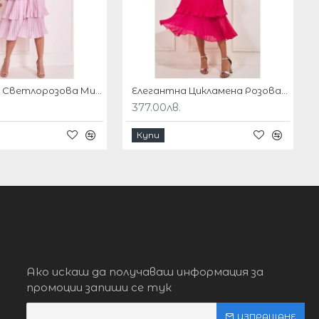
Елегантна Светлорозова Миди Рокля Шифон Плисе
Елегантна Цикламена Розова Миди Рокля Шифон Плисе
377.00лв.
Купи
Ако искаш да получаваш информация за
промоции запиши се тук
ИЗПРАЩАНЕ