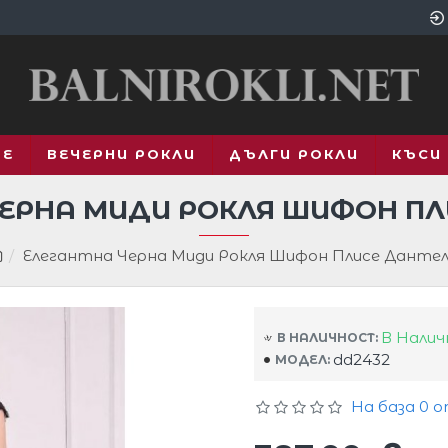
ВЕ
ВЕЧЕРНИ РОКЛИ
ДЪЛГИ РОКЛИ
КЪСИ
ЧЕРНА МИДИ РОКЛЯ ШИФОН ПЛ
Елегантна Черна Миди Рокля Шифон Плисе Данте
В Нали
В НАЛИЧНОСТ:
dd2432
МОДЕЛ:
На база 0 о