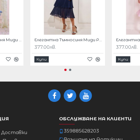
Ханш
92cm
Елегантна Светлосиня Миди Рокля Шифон Плисе
Елегантна Тъмносиня Миди Рокля Шифон Плисе
377.00лв.
377.00лв.
96cm
Купи
Купи
101cm
106cm
111cm
ЦИЯ
ОБСЛУЖВАНЕ НА КЛИЕНТИ
117cm
359885628203
и Доставки
Връщане на Артикули