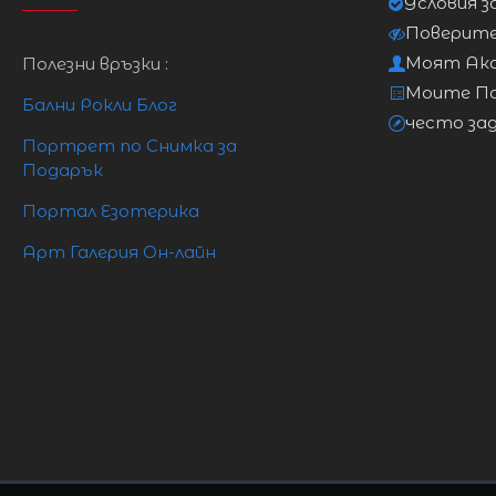
Условия з
Поверит
Моят Ак
Полезни връзки :
Моите П
Бални Рокли Блог
често за
Портрет по Снимка за
Подарък
Портал Езотерика
Арт Галерия Он-лайн