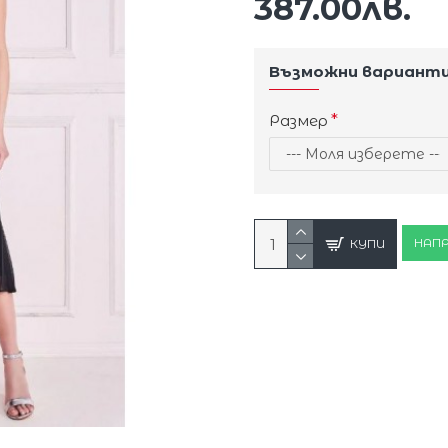
387.00лв.
Възможни вариант
Размер
НАПР
КУПИ