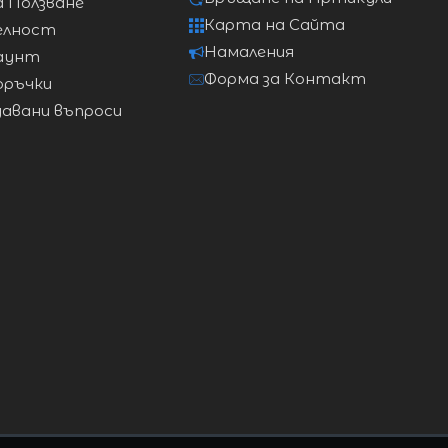
а Ползване
Карта на Сайта
елност
Намаления
аунт
Форма за Контакт
оръчки
давани въпроси