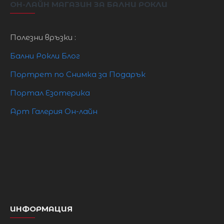
4/XL
20/4XL
105 см
88 см
114 см
15
ОН-ЛАЙН МАГАЗИН ЗА БАЛНИ РОКЛИ
Полезни връзки :
Бални Рокли Блог
Портрет по Снимка за Подарък
Портал Езотерика
Арт Галерия Он-лайн
ИНФОРМАЦИЯ