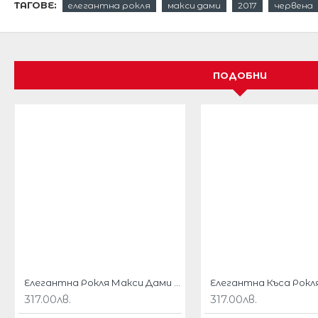
ТАГОВЕ:
елегантна рокля
макси дами
2017
червена
а поличката от многопластов тюл-мрежа.
Изискана и ултрамодерна според последните модн
С този модел ще сте наистина като пролетно цв
ПОДОБНИ
Роклята е с твърди чашки на бюста.
Цип закопчаване отзад.
Цялостна подплата.
Дължина 82 см от подмишниците надолу.
Този модел се доставя по индивидуална поръчка.
Предлага се още в
тъмносин цвят
,
светлосин цвят
тъмносин цвят и златисти бродерии
.
таблица с размери
Елегантна Рокля Макси Дами Циклама
317.00лв.
317.00лв.