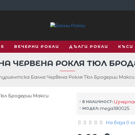
ВЕ
ВЕЧЕРНИ РОКЛИ
ДЪЛГИ РОКЛИ
КЪСИ
НА ЧЕРВЕНА РОКЛЯ ТЮЛ БРОД
уриентска Бална Червена Рокля Тюл Бродерии Макси
Изчерпа
В НАЛИЧНОСТ:
mega180025
МОДЕЛ:
На база 0 о