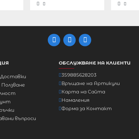
7XL/
26
CM
136
118
ЦИЯ
ОБСЛУЖВАНЕ НА КЛИЕНТИ
142
359885628203
 Доставки
Връщане на Артикули
а Ползване
Карта на Сайта
лност
Намаления
аунт
Форма за Контакт
ръчки
авани въпроси