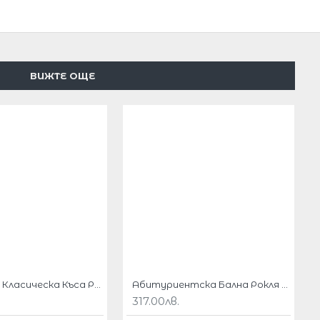
ВИЖТЕ ОЩЕ
Елегантна Класическа Къса Рокля Цвят Корал Макси Дами
Абитуриентска Бална Рокля Тюл Бродерии Макси Размери
317.00лв.