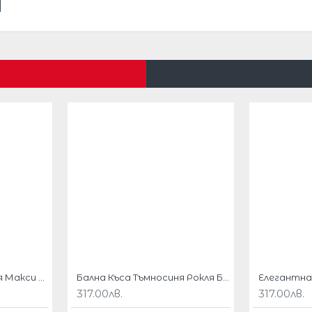
и тенденции.
ете.
,ч
ерно и златисти бродерии
,
Елегантна Къса Рокля Макси Дами Черен Цвят
Бална Къса Тъмносиня Рокля Бродерии Макси Размери
317.00лв.
317.00лв.