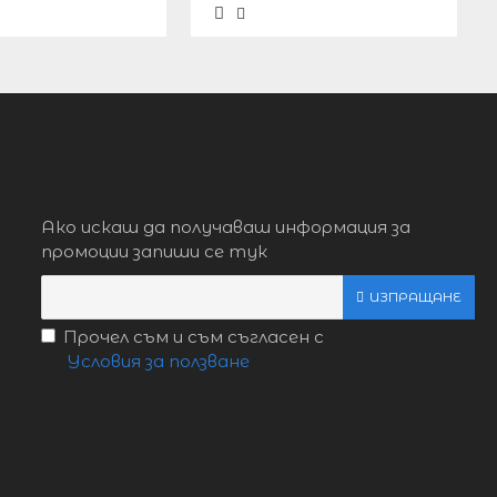
Ако искаш да получаваш информация за
промоции запиши се тук
ИЗПРАЩАНЕ
Прочел съм и съм съгласен с
Условия за ползване