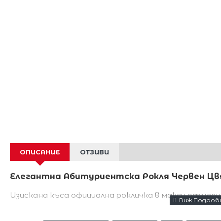
ОПИСАНИЕ
ОТЗИВИ
Елегантна Абитуриентска Рокля Червен Ц
Изискана къса официална рокличка в макси размери
Красиви флорални декорации тип дантела,