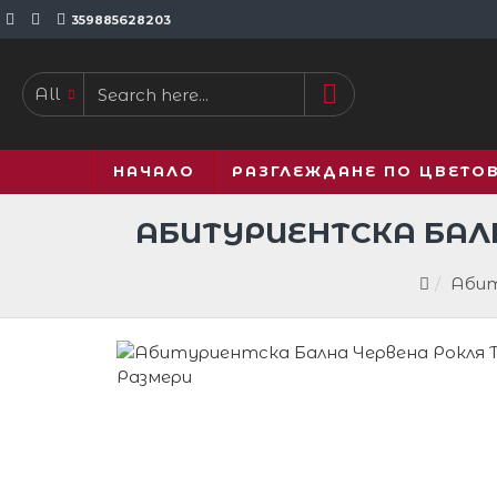
359885628203
All
НАЧАЛО
РАЗГЛЕЖДАНЕ ПО ЦВЕТО
АБИТУРИЕНТСКА БАЛ
Абит