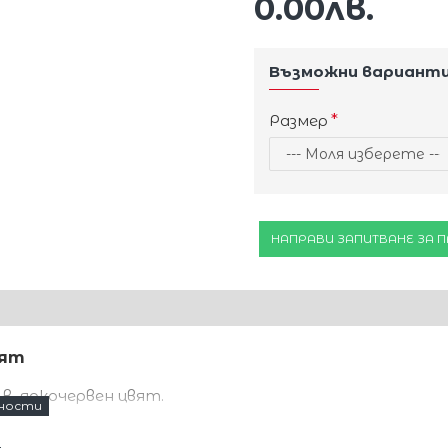
0.00лв.
Възможни вариант
Размер
НАПРАВИ ЗАПИТВАНЕ ЗА 
вят
 в яркочервен цвят.