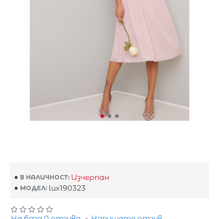
Изчерпан
В НАЛИЧНОСТ:
lux190323
МОДЕЛ:
На база 0 отзива.
-
Напишете отзив