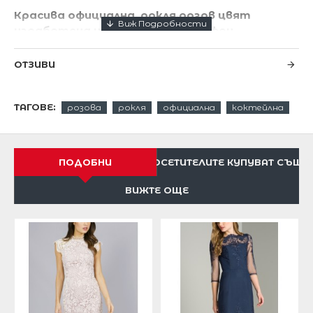
Красива официална рокля розов цвят
изработена нежен луксозен шифон
Изискана и ултрамодерна според последните
ОТЗИВИ
модни тенденции.
Роклята е с твърди чашки на бюста.
ТАГОВЕ:
розова
рокля
официална
коктейлна
Цип закопчаване отзад.
Цялостна подплата.
ПОДОБНИ
ПОСЕТИТЕЛИТЕ КУПУВАТ СЪЩО
Красива феерична кройка
ВИЖТЕ ОЩЕ
Дължина 82 см от подмишниците надолу. Моля
измерете се ,момичето на снимката е високо
175 см ,ако сте по-ниска ,роклята ще ви е по-
дълга !
Моделът се доставя по индивидуална поръчка !
Много нежна и елегантна рокля.