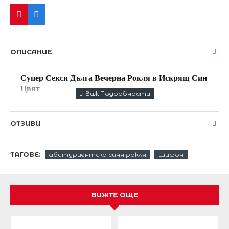
ОПИСАНИЕ
Супер Секси Дълга Вечерна Рокля в Искрящ Син
Цвят
Елегантна дълга официална рокля в ефектен и
модерен ярко син цвят .
ОТЗИВИ
Изработена е от шифон с цялостна подплата .
ТАГОВЕ:
абитуриентска синя рокля
шифон
Украсена е с една презрамка с цветя.
Отзад се завързва с връзки тип корсет.
ВИЖТЕ ОЩЕ
С високи токчета ще сте убийствено красива !
Много модерен цвят и актуална кройка според