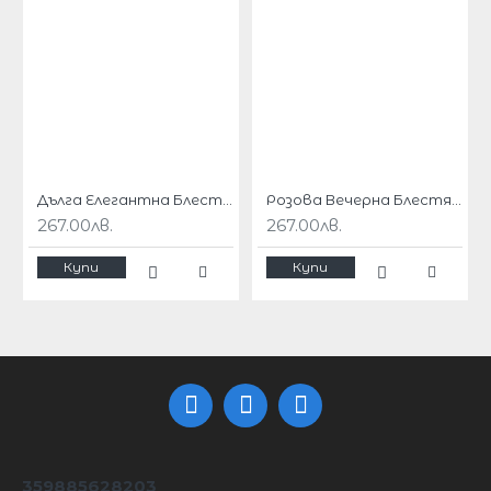
последните модни тенденции!
Този модел се предлага и в
,
,
коралов цвят
светлорозов цвят
,
,
кралско син цвят
,
цикламено розов цвят
оранжев цвят
,
,
,
пастелно зелен цвят
,
лилав цвят
пастелно лилав цвят
яркочервен цвят
,
цвят грозде
,
черен цвят
,
тъмночервен цвят
,
тъмносин цвят
,,
розов цвят
,
сив цвят
,
Дълга Елегантна Блестяща Зелена Официална Рокля Едно Рамо
Розова Вечерна Блестяща Дълга Рокля Едно Рамo
морскосин цвят
267.00лв.
267.00лв.
Дължината на роклята е 150 см от рамото надолу.
Купи
Купи
размер
XS
S
M
L
XL
2XL
3XL
4XL
бюст
84
87
92
97
102
107
112
118
талия
63
68
75
78
83
88
93
98
ханш
с
в
о
б
о
д
е
н
359885628203