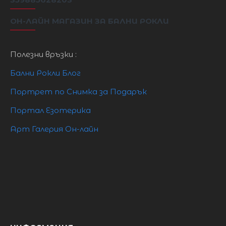
ОН-ЛАЙН МАГАЗИН ЗА БАЛНИ РОКЛИ
105½cm
XL
94cm
79cm
Полезни връзки :
Бални Рокли Блог
Портрет по Снимка за Подарък
Портал Езотерика
Арт Галерия Он-лайн