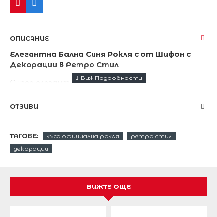
ОПИСАНИЕ
Елегантна Бална Синя Рокля с от Шифон с
Декорации в Ретро Стил
Супер елегантна къса рокличка .
Нежна и женствена бална рокля в
елегантен
ОТЗИВИ
син цвят
от висококачествен фин шифон.
Интересен модел с акцент от нежни стилни
ТАГОВЕ:
къса официална рокля
ретро стил
декорации в ретро стил.
декорации
Красива романтична рокличка.
Дължина от рамото надолу 86 см .
ВИЖТЕ ОЩЕ
Този модел се прелага и в
черен цвят
.