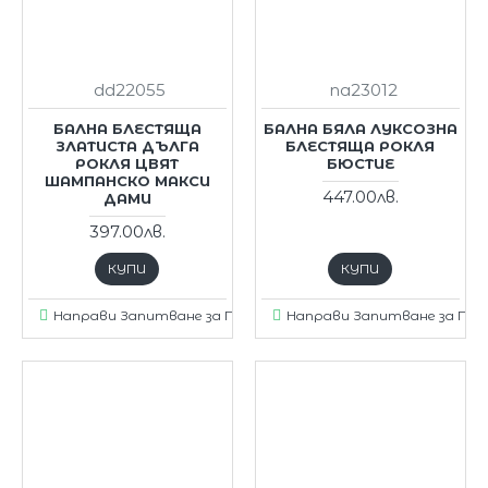
dd22055
na23012
БАЛНА БЛЕСТЯЩА
БАЛНА БЯЛА ЛУКСОЗНА
ЗЛАТИСТА ДЪЛГА
БЛЕСТЯЩА РОКЛЯ
РОКЛЯ ЦВЯТ
БЮСТИЕ
ШАМПАНСКО МАКСИ
447.00лв.
ДАМИ
397.00лв.
КУПИ
КУПИ
Направи Запитване за Продукт
Направи Запитване за Пр