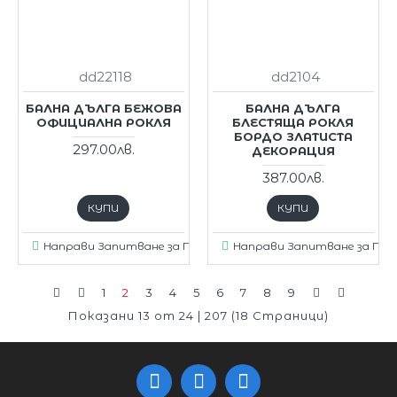
dd22118
dd2104
БАЛНА ДЪЛГА БЕЖОВА
БАЛНА ДЪЛГА
ОФИЦИАЛНА РОКЛЯ
БЛЕСТЯЩА РОКЛЯ
БОРДО ЗЛАТИСТА
297.00лв.
ДЕКОРАЦИЯ
387.00лв.
КУПИ
КУПИ
Направи Запитване за Продукт
Направи Запитване за Пр
1
2
3
4
5
6
7
8
9
Показани 13 от 24 | 207 (18 Страници)