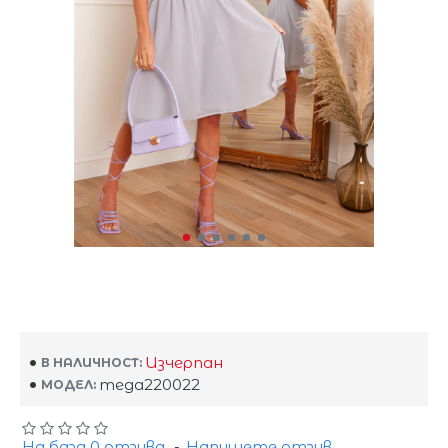
Изчерпан
В НАЛИЧНОСТ:
mega220022
МОДЕЛ:
На база 0 отзива.
-
Напишете отзив