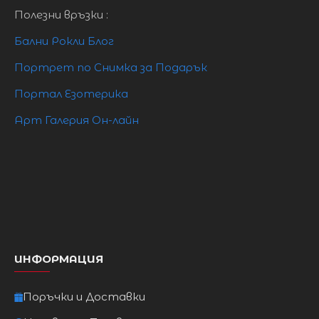
Полезни връзки :
16
XXL
102 см
85см
110см
82см
2XL
Бални Рокли Блог
Портрет по Снимка за Подарък
Портал Езотерика
Арт Галерия Он-лайн
ИНФОРМАЦИЯ
Поръчки и Доставки