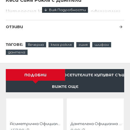
Къса Синя Рокля с Дантела
Интересна къса синя рокля за официални
случаи ,
ОТЗИВИ
изработена от син шифон с декорация
от дантела.
ТАГОВЕ:
вечерна
къса рокля
синя
шифон
Идеална за партита и вечерни излизания.
дантела
Дължината на роклята е 82 см .
Горната част е от флорални бродерии тип дантела.
ПОДОБНИ
ПОСЕТИТЕЛИТЕ КУПУВАТ СЪЩО
Поличката е от шифон с цялостна подплата.
ВИЖТЕ ОЩЕ
Много нежна и женствена .
Твърди чашки на бюста.
С красиви аксесоари ще сте много изискана.
Асиметрична Официална Рокля Тъмносиня Флорал
Дантелена Официална Синя Права Рокля