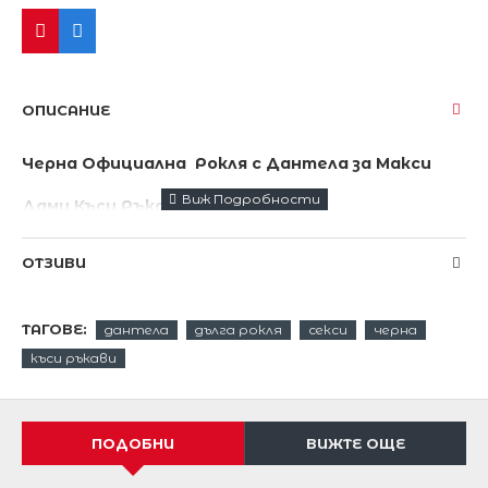
ОПИСАНИЕ
Чер
на
Официална Рокля с Дантела за Макси
Дами Къси Ръкави
Нежна и женствена бална рокля в черен цвят
ОТЗИВИ
от висококачестен стреч.
Интересен модел с бюстие от еластична
ТАГОВЕ:
дантела
дълга рокля
секси
черна
дантела и къси ръкави
къси ръкави
Ако обичате разчупените линии това е вашата
рокля.
ПОДОБНИ
ВИЖТЕ ОЩЕ
92% Polyester 8% Elastane
Дължина на роклята 152 см от рамото надолу.