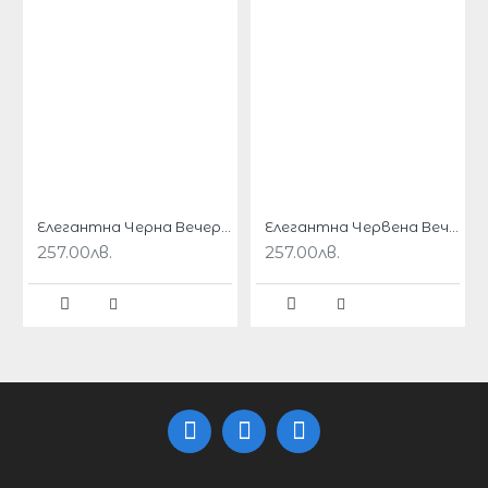
Този модел се предлага в червен цвят и черен
цвят с дълги ръкави.
БЮСТ
ТАЛИЯ
ХАНШ
РАЗМЕР
16
2XL
101 см
83см
106 см
/2XL
Елегантна Черна Вечерна Рокля с Дантела Макси Размери
Елегантна Червена Вечерна Рокля с Дантела
257.00лв.
257.00лв.
18 /
106
3XL
88 см
111 см
3XL
см
20 /
4XL
111 см
93 см
116 см
4XL
5XL
22/5XL
116 см
98 см
121 см
24
6XL
121см
103 см
127см
/6XL