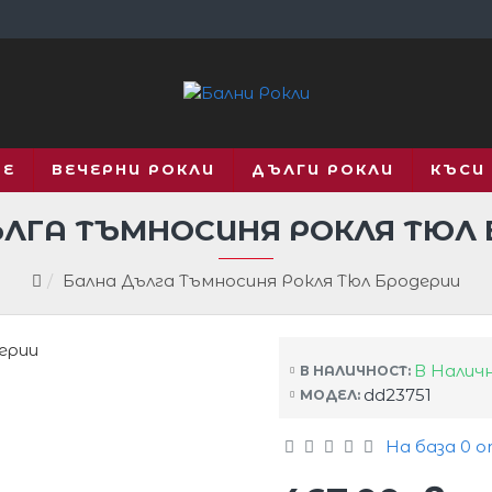
ВЕ
ВЕЧЕРНИ РОКЛИ
ДЪЛГИ РОКЛИ
КЪСИ
ЛГА ТЪМНОСИНЯ РОКЛЯ ТЮЛ
Бална Дълга Тъмносиня Рокля Тюл Бродерии
В Налич
В НАЛИЧНОСТ:
dd23751
МОДЕЛ:
На база 0 о