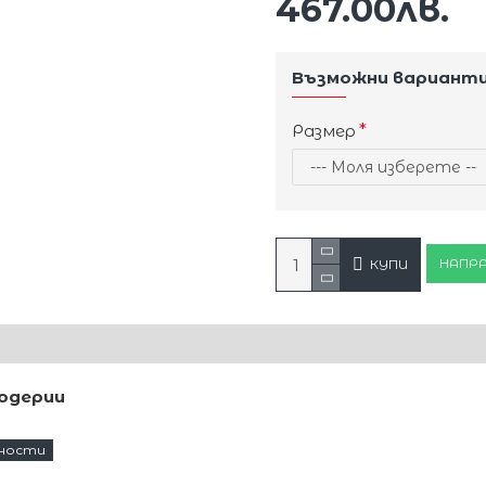
467.00лв.
Възможни вариант
Размер
НАПРА
КУПИ
родерии