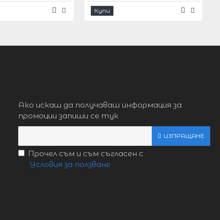
Купи
Ако искаш да получаваш информация за
промоции запиши се тук
ИЗПРАЩАНЕ
Прочел съм и съм съгласен с
Условия за ползване