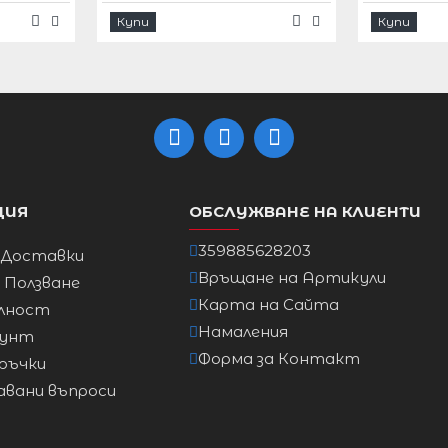
Купи
Купи
92cm
96cm
101cm
ЦИЯ
ОБСЛУЖВАНЕ НА КЛИЕНТИ
106cm
359885628203
 Доставки
Връщане на Артикули
111cm
а Ползване
Карта на Сайта
лност
Намаления
аунт
117cm
Форма за Контакт
ръчки
авани въпроси