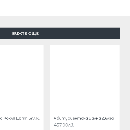
ВИЖТЕ ОЩЕ
Бална Дълга Рокля Цвят Бял Крем Тюл Бродерии
Абитуриентска Бална Дълга Тъмносиня Рокля Тюл Бродерии
457.00лв.