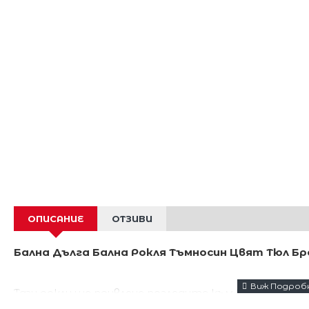
ОПИСАНИЕ
ОТЗИВИ
Бална Дълга Бална Рокля Тъмносин Цвят Тюл Б
Тази рокли ще привлече погледите към вас.