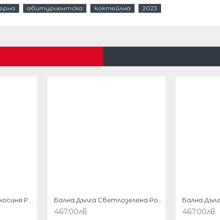
ерна
абитуриентска
коктейлна
2023
ения килим
иален повод.
адолу.
.
Блестяща Дълга Тъмносиня Рокля Русалка
Бална Дълга Светлозелена Рокля Тюл Бродерии
467.00лв.
467.00лв.
Ханш