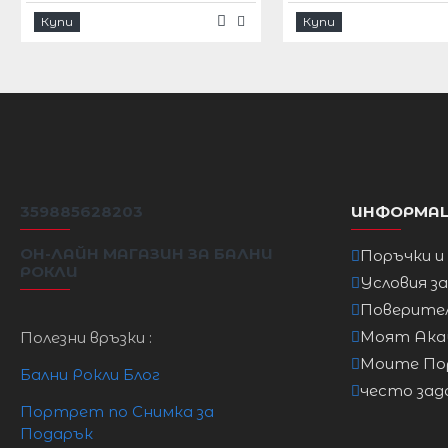
Купи
Купи
S
84cm
64cm
M
88cm
68cm
L
83cm
73cm
359885628203
ИНФОРМА
XL
98cm
78cm
ОН-ЛАЙН МАГАЗИН ЗА БАЛНИ
Поръчки и
РОКЛИ
2XL
103cm
83cm
Условия з
Поверите
Моят Ак
Полезни връзки :
3XL
108cm
88cm
Моите По
Бални Рокли Блог
често зад
Портрет по Снимка за
Подарък