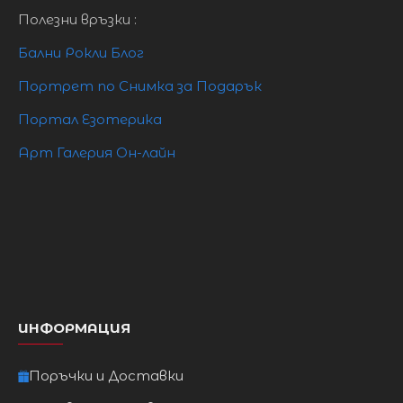
XL
98cm
78cm
106cm
Полезни връзки :
Бални Рокли Блог
2XL
103cm
83cm
111cm
Портрет по Снимка за Подарък
3XL
108cm
88cm
117cm
Портал Езотерика
Арт Галерия Он-лайн
ИНФОРМАЦИЯ
Поръчки и Доставки